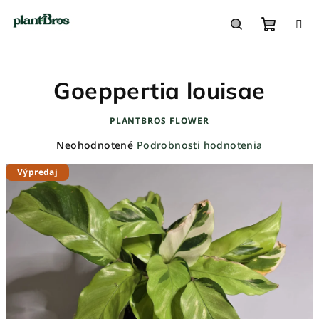
Prejsť
na
obsah
Nákupn
Hľadať
Goeppertia louisae
košík
PLANTBROS FLOWER
Priemerné
Neohodnotené
Podrobnosti hodnotenia
hodnotenie
Výpredaj
produktu
je
0,0
z
5
hviezdičiek.