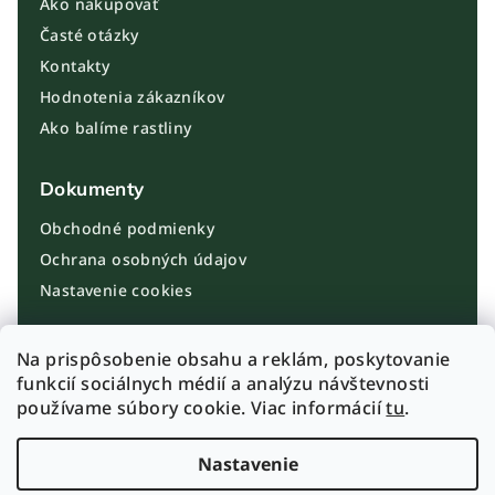
Ako nakupovať
Časté otázky
Kontakty
Hodnotenia zákazníkov
Ako balíme rastliny
Dokumenty
Obchodné podmienky
Ochrana osobných údajov
Nastavenie cookies
Kontakt
Na prispôsobenie obsahu a reklám, poskytovanie
funkcií sociálnych médií a analýzu návštevnosti
info@plantbros.sk
používame súbory cookie. Viac informácií
tu
.
+421 910 100 099
Instagram PlantBros
Nastavenie