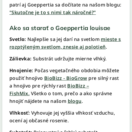
patrí aj Goeppertia sa dočítate na našom blogu:
"Skutočne je to s nimi tak náročné?"
Ako sa starať o Goeppertia louisae
Svetlo:
Najlepšie sa jej darí na svetlom
mieste s
rozptýleným svetlom, znesie aj polotieň
.
Zálievka:
Substrát udržujte mierne vlhký.
Hnojenie:
Počas vegetačného obdobia môžete
použiť hnojivo
BioBizz - BioGrow
pre silný rast
a hnojivo pre rýchly rast
BioBizz –
FishMix.
Všetko o tom, prečo a ako správne
hnojiť nájdete na našom
blogu
.
Vlhkosť:
Vyhovuje jej vyššia vlhkosť vzduchu,
ocení aj občasné rosenie.