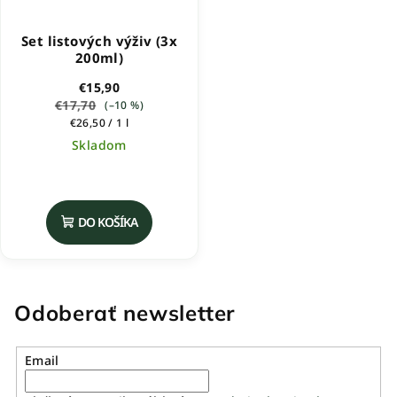
Set listových výživ (3x
200ml)
€15,90
€17,70
(–10 %)
Jednotková
€26,50 / 1 l
cena:
Skladom
Priemerné
hodnotenie
produktu
DO KOŠÍKA
je
5,0
z
5
hviezdičiek.
Odoberať newsletter
Email