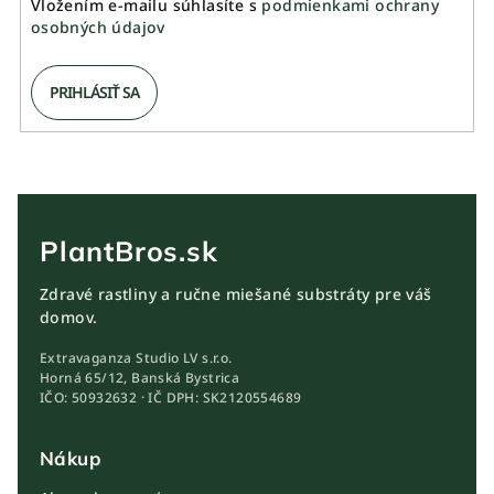
Vložením e-mailu súhlasíte s
podmienkami ochrany
osobných údajov
PRIHLÁSIŤ SA
PlantBros.sk
Zdravé rastliny a ručne miešané substráty pre váš
domov.
Extravaganza Studio LV s.r.o.
Horná 65/12, Banská Bystrica
IČO: 50932632 · IČ DPH: SK2120554689
Nákup