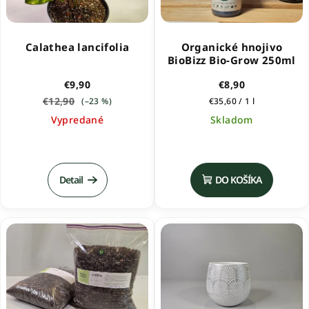
Calathea lancifolia
Organické hnojivo
BioBizz Bio-Grow 250ml
€9,90
€8,90
€12,90
Jednotková
(–23 %)
€35,60 / 1 l
cena:
Vypredané
Skladom
Priemerné
hodnotenie
produktu
Detail
DO KOŠÍKA
je
5,0
z
5
hviezdičiek.