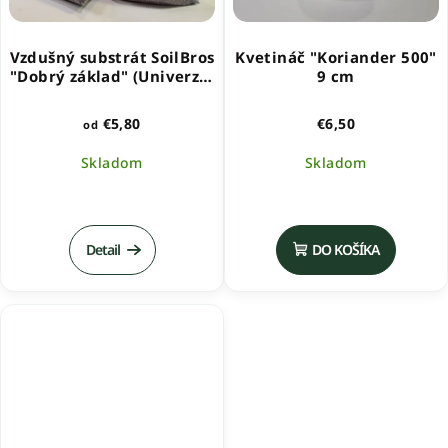
Vzdušný substrát SoilBros
Kvetináč "Koriander 500"
"Dobrý základ" (Univerzal
9 cm
Mix)
€5,80
€6,50
od
Skladom
Skladom
Priemerné
hodnotenie
produktu
Detail
DO KOŠÍKA
je
5,0
z
5
hviezdičiek.