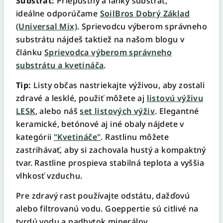
Substrát:
Priepustný a ľahký substrát,
ideálne odporúčame
SoilBros Dobrý Základ
(Universal Mix)
. Sprievodcu výberom správneho
substrátu nájdeš taktiež na našom blogu v
článku
Sprievodca výberom správneho
substrátu a kvetináča
.
Tip:
Listy občas nastriekajte výživou, aby zostali
zdravé a lesklé, použiť môžete aj
listovú výživu
LESK
, alebo náš
set listových výživ
. Elegantné
keramické, betónové aj iné obaly nájdete v
kategórii
"Kvetináče"
. Rastlinu môžete
zastrihávať, aby si zachovala hustý a kompaktný
tvar. Rastline prospieva stabilná teplota a vyššia
vlhkosť vzduchu.
Pre zdravý rast používajte odstátu, dažďovú
alebo filtrovanú vodu. Goeppertie sú citlivé na
tvrdú vodu a nadbytok minerálov.