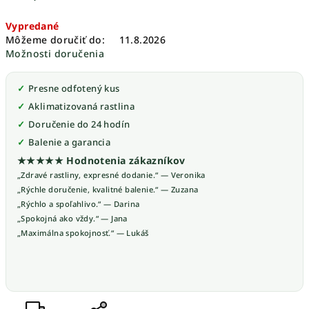
Jednotková
Vypredané
cena:
Môžeme doručiť do:
11.8.2026
Možnosti doručenia
Presne odfotený kus
Aklimatizovaná rastlina
Doručenie do 24 hodín
Balenie a garancia
★★★★★ Hodnotenia zákazníkov
„Zdravé rastliny, expresné dodanie.“ — Veronika
„Rýchle doručenie, kvalitné balenie.“ — Zuzana
„Rýchlo a spoľahlivo.“ — Darina
„Spokojná ako vždy.“ — Jana
„Maximálna spokojnosť.“ — Lukáš