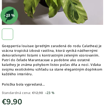
–23 %
Goeppertia louisae (predtým zaradená do rodu Calathea) je
vzácna tropická izbová rastlina, ktorá vyniká nádhernými
dekoratívnymi listami s kontrastným zeleným vzorovaním.
Patrí do čeľade Marantaceae a podobne ako ostatné
kalathey je známa pohybom listov počas dňa a noci. Vďaka
svojmu exotickému vzhľadu sa stane elegantným doplnkom
každého interiéru.
Položka bola vypredaná…
štandardná cena:
€12,90
–23 %
€9,90