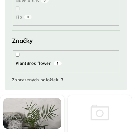
Nové u nás
0
Tip
0
Značky
PlantBros flower
1
Zobrazených položiek:
7
V
ý
p
i
s