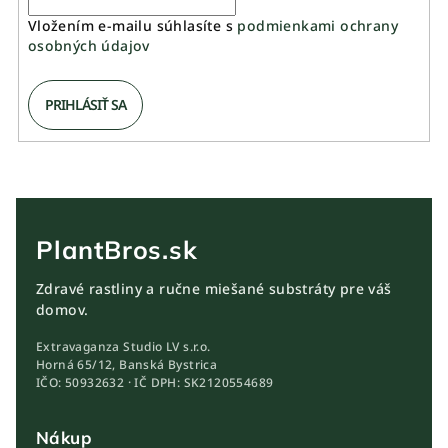
Vložením e-mailu súhlasíte s
podmienkami ochrany
osobných údajov
PRIHLÁSIŤ SA
PlantBros.sk
Zdravé rastliny a ručne miešané substráty pre váš
domov.
Extravaganza Studio LV s.r.o.
Horná 65/12, Banská Bystrica
IČO: 50932632 · IČ DPH: SK2120554689
Nákup