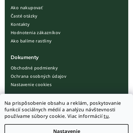
Ako nakupovať
Časté otázky
Kontakty
Hodnotenia zákazníkov
Ako balíme rastliny
Dokumenty
Obchodné podmienky
Ochrana osobných údajov
Nastavenie cookies
Kontakt
Na prispôsobenie obsahu a reklám, poskytovanie
funkcií sociálnych médií a analýzu návštevnosti
info@plantbros.sk
používame súbory cookie. Viac informácií
tu
.
+421 910 100 099
Instagram PlantBros
Nastavenie