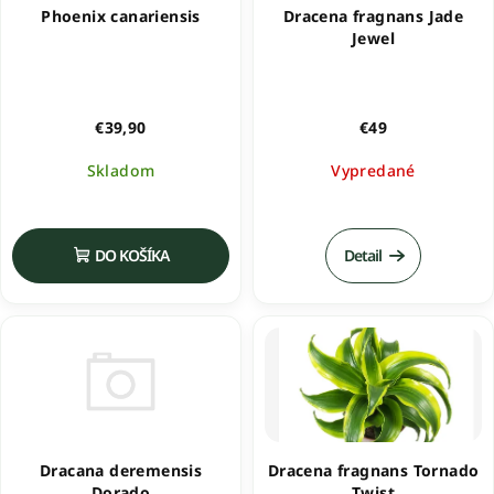
Phoenix canariensis
Dracena fragnans Jade
p
Jewel
r
o
d
€39,90
€49
u
Skladom
Vypredané
k
t
o
DO KOŠÍKA
Detail
v
Dracana deremensis
Dracena fragnans Tornado
Dorado
Twist