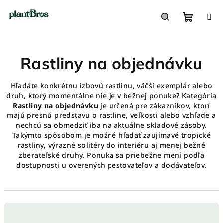
Prejsť
na
obsah
Nákupn
Hľadať
Rastliny na objednávku
košík
Hľadáte konkrétnu izbovú rastlinu, väčší exemplár alebo
druh, ktorý momentálne nie je v bežnej ponuke? Kategória
Rastliny na objednávku
je určená pre zákazníkov, ktorí
majú presnú predstavu o rastline, veľkosti alebo vzhľade a
nechcú sa obmedziť iba na aktuálne skladové zásoby.
Takýmto spôsobom je možné hľadať zaujímavé tropické
rastliny, výrazné solitéry do interiéru aj menej bežné
zberateľské druhy. Ponuka sa priebežne mení podľa
dostupnosti u overených pestovateľov a dodávateľov.
R