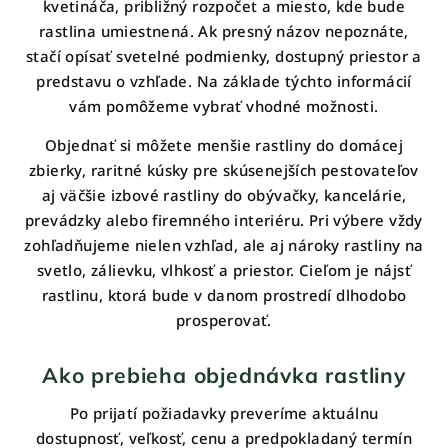
kvetináča, približný rozpočet a miesto, kde bude
v
k
rastlina umiestnená. Ak presný názov nepoznáte,
y
stačí opísať svetelné podmienky, dostupný priestor a
v
predstavu o vzhľade. Na základe týchto informácií
ý
vám pomôžeme vybrať vhodné možnosti.
p
i
Objednať si môžete menšie rastliny do domácej
s
zbierky, raritné kúsky pre skúsenejších pestovateľov
u
aj väčšie izbové rastliny do obývačky, kancelárie,
prevádzky alebo firemného interiéru. Pri výbere vždy
zohľadňujeme nielen vzhľad, ale aj nároky rastliny na
svetlo, zálievku, vlhkosť a priestor. Cieľom je nájsť
rastlinu, ktorá bude v danom prostredí dlhodobo
prosperovať.
Ako prebieha objednávka rastliny
Po prijatí požiadavky preveríme aktuálnu
dostupnosť, veľkosť, cenu a predpokladaný termín