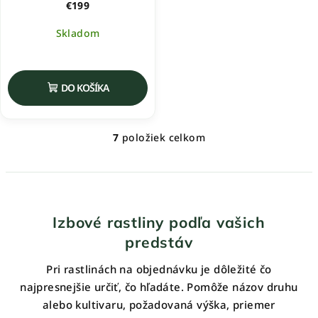
€199
Skladom
DO KOŠÍKA
7
položiek celkom
O
v
l
á
d
Izbové rastliny podľa vašich
a
predstáv
c
i
Pri rastlinách na objednávku je dôležité čo
e
najpresnejšie určiť, čo hľadáte. Pomôže názov druhu
p
alebo kultivaru, požadovaná výška, priemer
r