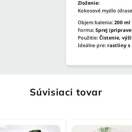
Zloženie:
Kokosové mydlo (draseln
Objem balenia:
200 ml
Forma:
Sprej (priprave
Použitie:
Čistenie, výž
Ideálne pre:
rastliny 
Súvisiaci tovar