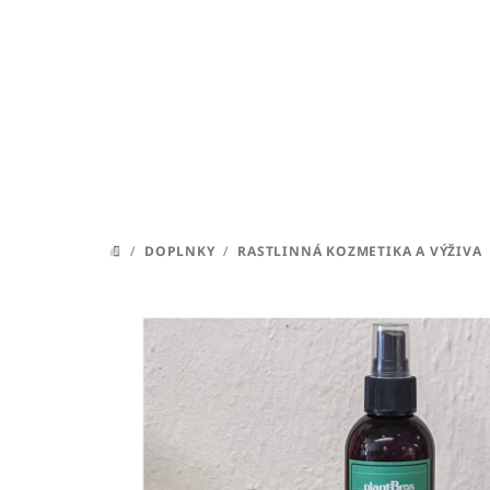
Prejsť
na
obsah
/
DOPLNKY
/
RASTLINNÁ KOZMETIKA A VÝŽIVA
DOMOV