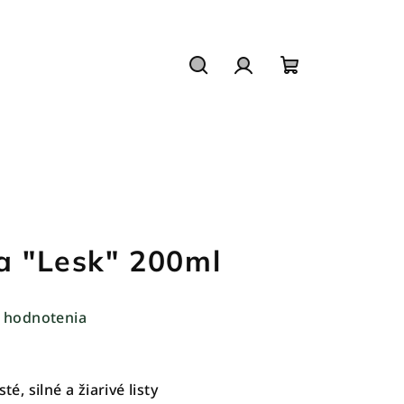
Hľadať
Prihlásenie
Nákupný
košík
va "Lesk" 200ml
 hodnotenia
té, silné a žiarivé listy