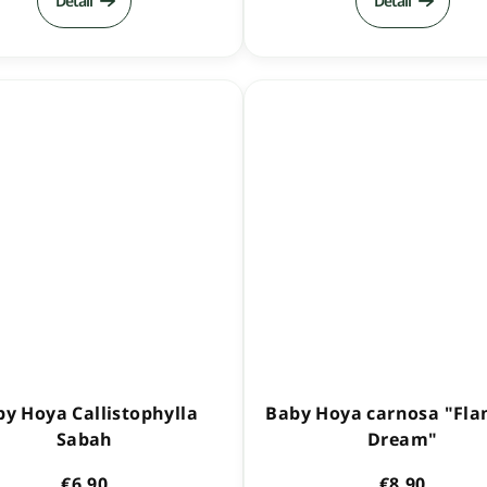
Detail
Detail
y Hoya Callistophylla
Baby Hoya carnosa "Fl
Sabah
Dream"
€6,90
€8,90