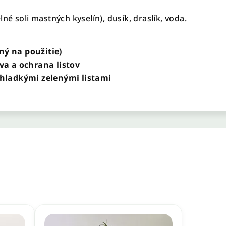
é soli mastných kyselín), dusík, draslík, voda.
ný na použitie)
iva a ochrana listov
s hladkými zelenými listami