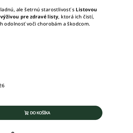
adnú, ale šetrnú starostlivosť s
Listovou
výživou pre zdravé listy
, ktorá ich čistí,
ich odolnosť voči chorobám a škodcom.
26
DO KOŠÍKA