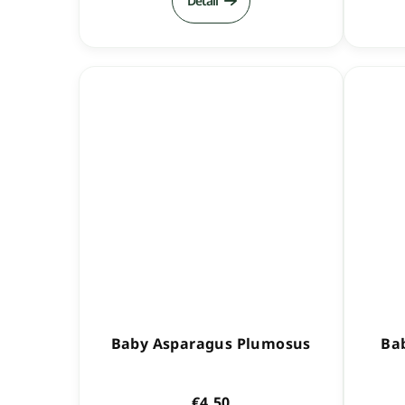
Detail
Baby Asparagus Plumosus
Bab
€4,50