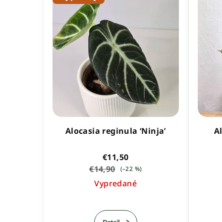
Alocasia reginula ‘Ninja’
A
€11,50
€14,90
(–22 %)
Vypredané