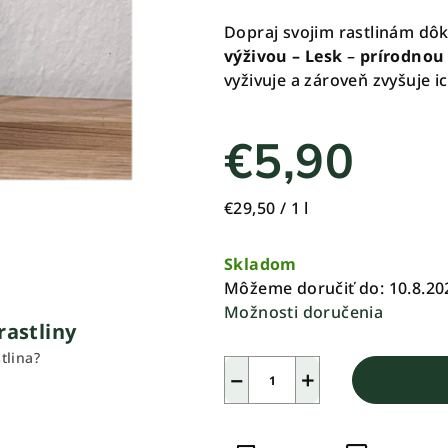
z
Dopraj svojim rastlinám dôkl
5
výživou – Lesk
–
prírodnou 
hviezdičiek.
vyživuje a zároveň zvyšuje 
€5,90
Jednotková
€29,50 / 1 l
cena:
Skladom
Môžeme doručiť do:
10.8.20
Možnosti doručenia
rastliny
tlina?
−
+