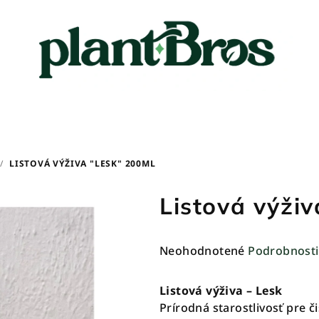
/
LISTOVÁ VÝŽIVA "LESK" 200ML
Listová výži
Priemerné
Neohodnotené
Podrobnosti
hodnotenie
produktu
Listová výživa – Lesk
je
Prírodná starostlivosť pre čis
0,0