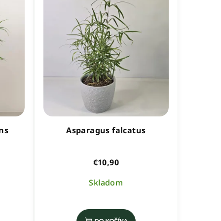
ns
Asparagus falcatus
€10,90
Skladom
Priemerné
hodnotenie