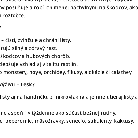
iny posilňuje a robí ich menej náchylnými na škodcov, ak
i roztočce.
?
čistí, zvlhčuje a chráni listy.
rujú silný a zdravý rast.
h škodcov a hubových chorôb.
epšuje vzhľad aj vitalitu rastlín.
 monstery, hoye, orchidey, fikusy, alokázie či calathey.
výživu – Lesk?
listy aj na handričku z mikrovlákna a jemne utieraj listy a
e aspoň 1× týždenne ako súčasť bežnej rutiny.
e, peperomie, mäsožravky, senecio, sukulenty, kaktusy,