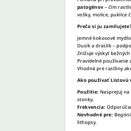
patogénov
– čím rastl
vošky, molice, puklice č
Prečo si ju zamilujete
Jemné kokosové mydlo – 
Dusík a draslík – podpo
Znižuje výskyt bežnýc
Pravidelné používanie zl
Vhodná pre rastliny ako
Ako používať Listovú 
Použitie:
Nasprejuj na 
stonky.
Frekvencia:
Odporúčam
Nevhodné pre:
Begóni
lithopsy.