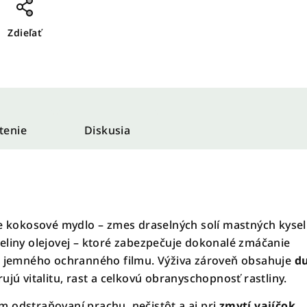
Zdieľať
tenie
Diskusia
je kokosové mydlo – zmes draselných solí mastných kysel
eliny olejovej – ktoré zabezpečuje dokonalé zmáčanie
u jemného ochranného filmu. Výživa zároveň obsahuje
d
ujú vitalitu, rast a celkovú obranyschopnosť rastliny.
 odstraňovaní prachu, nečistôt a aj pri
zmytí vajíčok