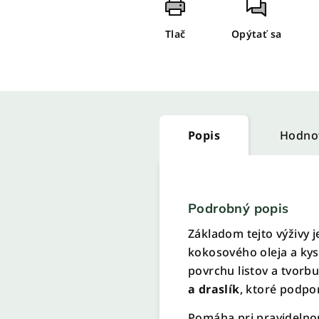
Tlač
Opýtať sa
Popis
Hodno
Podrobný popis
Základom tejto výživy 
kokosového oleja a kys
povrchu listov a tvorb
a draslík
, ktoré podpor
Pomáha pri pravidelnom