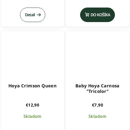
Detail
DO KOŠÍKA
Hoya Crimson Queen
Baby Hoya Carnosa
"Tricolor"
€12,90
€7,90
Skladom
Skladom
Priemerné