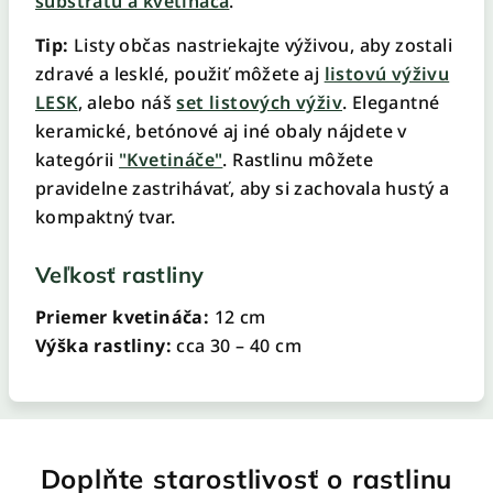
substrátu a kvetináča
.
Tip:
Listy občas nastriekajte výživou, aby zostali
zdravé a lesklé, použiť môžete aj
listovú výživu
LESK
, alebo náš
set listových výživ
. Elegantné
keramické, betónové aj iné obaly nájdete v
kategórii
"Kvetináče"
. Rastlinu môžete
pravidelne zastrihávať, aby si zachovala hustý a
kompaktný tvar.
Veľkosť rastliny
Priemer kvetináča:
12 cm
Výška rastliny:
cca 30 – 40 cm
Doplňte starostlivosť o rastlinu