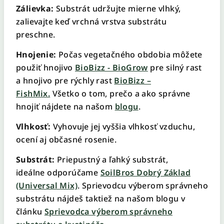
Zálievka:
Substrát udržujte mierne vlhký,
zalievajte keď vrchná vrstva substrátu
preschne.
Hnojenie:
Počas vegetačného obdobia môžete
použiť hnojivo
BioBizz - BioGrow
pre silný rast
a hnojivo pre rýchly rast
BioBizz –
FishMix.
Všetko o tom, prečo a ako správne
hnojiť nájdete na našom
blogu
.
Vlhkosť:
Vyhovuje jej vyššia vlhkosť vzduchu,
ocení aj občasné rosenie.
Substrát:
Priepustný a ľahký substrát,
ideálne odporúčame
SoilBros Dobrý Základ
(Universal Mix)
. Sprievodcu výberom správneho
substrátu nájdeš taktiež na našom blogu v
článku
Sprievodca výberom správneho