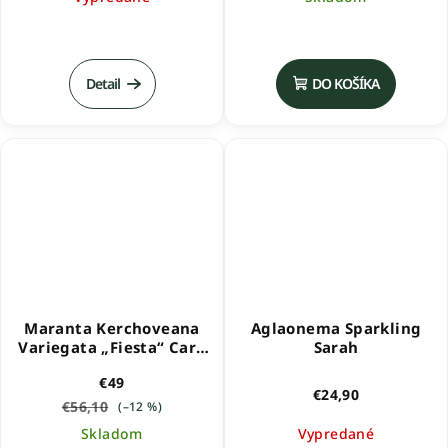
Detail
DO KOŠÍKA
Maranta Kerchoveana
Aglaonema Sparkling
Variegata „Fiesta“ Care
Sarah
Kit
€49
€24,90
€56,10
(–12 %)
Skladom
Vypredané