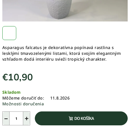
Asparagus falcatus je dekoratívna popínavá rastlina s
lesklými tmavozelenými listami, ktorá svojím elegantným
vzhľadom dodá interiéru svieži tropický charakter.
€10,90
Jednotková
Skladom
cena:
Môžeme doručiť do:
11.8.2026
Možnosti doručenia
−
+
DO KOŠÍKA