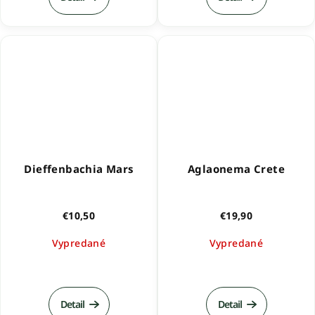
Dieffenbachia Mars
Aglaonema Crete
€10,50
€19,90
Vypredané
Vypredané
Priemerné
hodnotenie
produktu
Detail
Detail
je