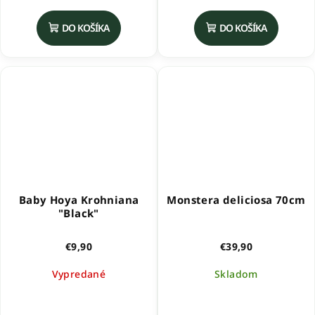
hodnotenie
produktu
DO KOŠÍKA
DO KOŠÍKA
je
5,0
z
5
hviezdičiek.
Baby Hoya Krohniana
Monstera deliciosa 70cm
"Black"
€9,90
€39,90
Vypredané
Skladom