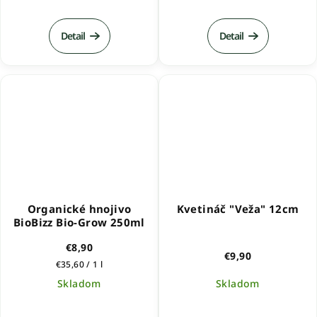
hodnotenie
produktu
Detail
Detail
je
5,0
z
5
hviezdičiek.
Organické hnojivo
Kvetináč "Veža" 12cm
BioBizz Bio-Grow 250ml
€8,90
€9,90
Jednotková
€35,60 / 1 l
cena:
Skladom
Skladom
Priemerné