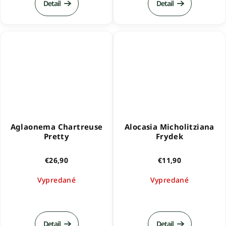
Detail
Detail
je
5,0
z
5
hviezdičiek.
Aglaonema Chartreuse
Alocasia Micholitziana
Pretty
Frydek
€26,90
€11,90
Vypredané
Vypredané
Detail
Detail