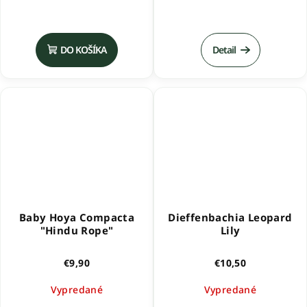
Priemerné
hodnotenie
produktu
DO KOŠÍKA
Detail
je
5,0
z
5
hviezdičiek.
Baby Hoya Compacta
Dieffenbachia Leopard
"Hindu Rope"
Lily
€9,90
€10,50
Vypredané
Vypredané