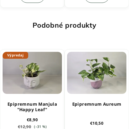
5,0
z
5
hviezdičiek.
Podobné produkty
Výpredaj
Epipremnum Manjula
Epipremnum Aureum
"Happy Leaf"
€8,90
€10,50
€12,90
(–31 %)