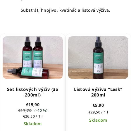
Substrát, hnojivo, kvetináč a listová výživa.
Set listových výživ (3x
Listová výživa "Lesk"
200ml)
200ml
€15,90
€5,90
€17,70
(–10 %)
Jednotková
€29,50 / 1 l
Jednotková
€26,50 / 1 l
cena:
Skladom
cena:
Skladom