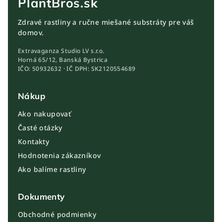
PlantBros.sk
Zdravé rastliny a ručne miešané substráty pre váš
domov.
Extravaganza Studio LV s.r.o.
Horná 65/12, Banská Bystrica
IČO: 50932632 · IČ DPH: SK2120554689
Nákup
Ako nakupovať
Časté otázky
Kontakty
Hodnotenia zákazníkov
Ako balíme rastliny
Dokumenty
Obchodné podmienky