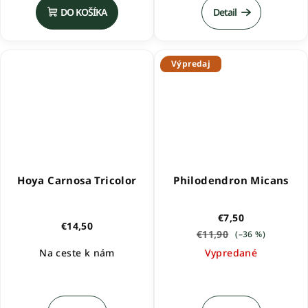
DO KOŠÍKA
Detail
Výpredaj
Hoya Carnosa Tricolor
Philodendron Micans
€7,50
€14,50
€11,90
(–36 %)
Na ceste k nám
Vypredané
Priemerné
hodnotenie
produktu