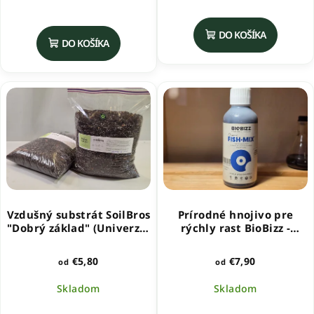
Priemerné
hodnotenie
produktu
DO KOŠÍKA
DO KOŠÍKA
je
5,0
z
5
hviezdičiek.
Vzdušný substrát SoilBros
Prírodné hnojivo pre
"Dobrý základ" (Univerzal
rýchly rast BioBizz -
Mix)
FishMix
€5,80
€7,90
od
od
Skladom
Skladom
Priemerné