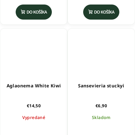
hodnotenie
produktu
DO KOŠÍKA
DO KOŠÍKA
je
5,0
z
5
hviezdičiek.
Aglaonema White Kiwi
Sansevieria stuckyi
€14,50
€6,90
Vypredané
Skladom