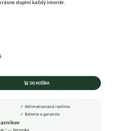
rásne doplní každý interiér.
6
DO KOŠÍKA
Aklimatizovaná rastlina
Balenie a garancia
azníkov
nie.“ — Veronika