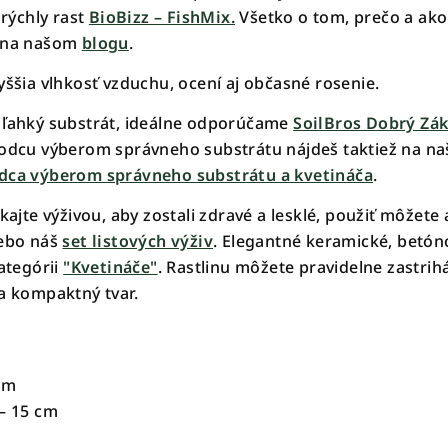
 rýchly rast
BioBizz – FishMix.
Všetko o tom, prečo a ako
e na našom
blogu
.
yššia vlhkosť vzduchu, ocení aj občasné rosenie.
 ľahký substrát, ideálne odporúčame
SoilBros Dobrý Zák
vodcu výberom správneho substrátu nájdeš taktiež na n
dca výberom správneho substrátu a kvetináča
.
kajte výživou, aby zostali zdravé a lesklé, použiť môžete 
lebo náš
set listových výživ
. Elegantné keramické, betón
kategórii
"Kvetináče"
. Rastlinu môžete pravidelne zastrih
 a kompaktný tvar.
cm
– 15 cm