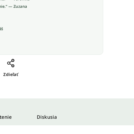
nie.“ — Zuzana
áš
Zdieľať
tenie
Diskusia