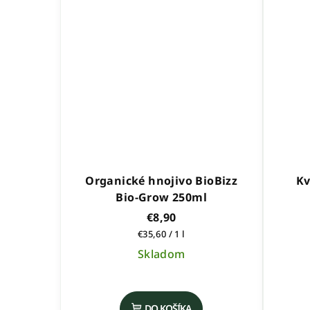
hviezdičiek.
Organické hnojivo BioBizz
Kv
Bio-Grow 250ml
€8,90
Jednotková
€35,60 / 1 l
cena:
Skladom
Priemerné
hodnotenie
DO KOŠÍKA