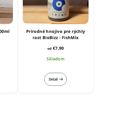
200ml
Prírodné hnojivo pre rýchly
rast BioBizz - FishMix
€7,90
od
Skladom
Detail