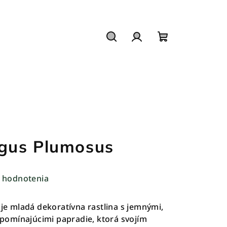
Hľadať
Prihlásenie
Nákupný
košík
gus Plumosus
 hodnotenia
je mladá dekoratívna rastlina s jemnými,
omínajúcimi papradie, ktorá svojím