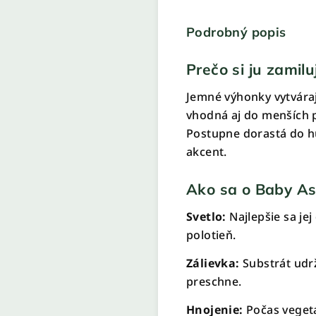
Podrobný popis
Prečo si ju zamilu
Jemné výhonky vytvára
vhodná aj do menších p
Postupne dorastá do hus
akcent.
Ako sa o Baby As
Svetlo:
Najlepšie sa jej
polotieň.
Zálievka:
Substrát udrž
preschne.
Hnojenie:
Počas veget