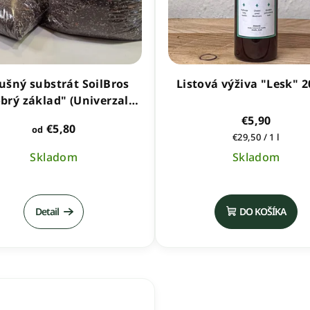
ušný substrát SoilBros
Listová výživa "Lesk" 
brý základ" (Univerzal
Mix)
€5,90
€5,80
od
Jednotková
€29,50 / 1 l
cena:
Skladom
Skladom
Priemerné
hodnotenie
Detail
DO KOŠÍKA
produktu
je
5,0
z
5
hviezdičiek.