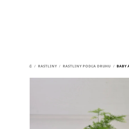
Prejsť
na
obsah
/
RASTLINY
/
RASTLINY PODĽA DRUHU
/
BABY 
DOMOV