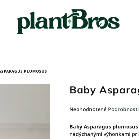
ASPARAGUS PLUMOSUS
Baby Aspara
Priemerné
Neohodnotené
Podrobnosti
hodnotenie
produktu
Baby Asparagus plumosus
je
nadýchanými výhonkami prip
0,0