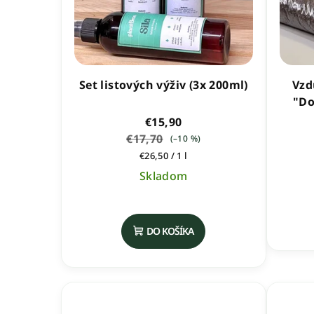
Set listových výživ (3x 200ml)
Vzd
"Do
€15,90
€17,70
(–10 %)
Jednotková
€26,50 / 1 l
cena:
Skladom
Priemerné
hodnotenie
DO KOŠÍKA
produktu
je
5,0
z
5