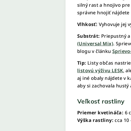
silný rast a hnojivo pre
správne hnojiť nájdet
Vlhkosť:
Vyhovuje jej v
Substrát:
Priepustný a
(Universal Mix)
. Sprie
blogu v článku
Sprievo
Tip:
Listy občas nastrie
listovú výživu LESK
, a
aj iné obaly nájdete v 
aby si zachovala hustý
Veľkosť rastliny
Priemer kvetináča:
6 
Výška rastliny:
cca 10 