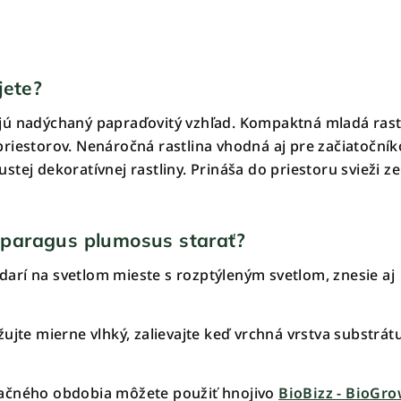
jete?
jú nadýchaný papraďovitý vzhľad. Kompaktná mladá rast
riestorov. Nenáročná rastlina vhodná aj pre začiatočník
tej dekoratívnej rastliny. Prináša do priestoru svieži z
paragus plumosus starať?
 darí na svetlom mieste s rozptýleným svetlom, znesie aj
ujte mierne vlhký, zalievajte keď vrchná vrstva substrát
ačného obdobia môžete použiť hnojivo
BioBizz - BioGr