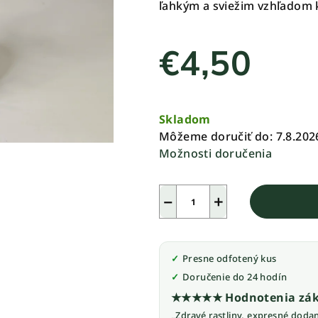
ľahkým a sviežim vzhľadom k
z
5
€4,50
hviezdičiek.
Jednotková
cena:
Skladom
Môžeme doručiť do:
7.8.202
Možnosti doručenia
−
+
Presne odfotený kus
Doručenie do 24 hodín
★★★★★ Hodnotenia zák
„Zdravé rastliny, expresné doda