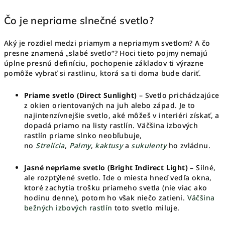
Čo je nepriame slnečné svetlo?
Aký je rozdiel medzi priamym a nepriamym svetlom? A čo
presne znamená „slabé svetlo“? Hoci tieto pojmy nemajú
úplne presnú definíciu, pochopenie základov ti výrazne
pomôže vybrať si rastlinu, ktorá sa ti doma bude dariť.
Priame svetlo (Direct Sunlight)
– Svetlo prichádzajúce
z okien orientovaných na juh alebo západ. Je to
najintenzívnejšie svetlo, aké môžeš v interiéri získať, a
dopadá priamo na listy rastlín. Väčšina izbových
rastlín priame slnko neobľubuje,
no
Strelícia
,
Palmy
,
kaktusy
a
sukulenty
ho zvládnu.
Jasné nepriame svetlo
(Bright Indirect Light)
– Silné,
ale rozptýlené svetlo. Ide o miesta hneď vedľa okna,
ktoré zachytia trošku priameho svetla (nie viac ako
hodinu denne), potom ho však niečo zatieni.
Väčšina
bežných izbových rastlín
toto svetlo miluje.