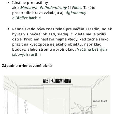
Ideálne pre rastliny
ako
Monstera
,
Philodendrony
či
Fikus
. Takéto
prostredie hravo zvládajú aj
Aglaonemy
a
Dieffenbachie
Ranné svetlo býva znesiteľné pre väčšinu rastlín, no ak
bývaš v slnečnej oblasti, sleduj, či v lete nie je príliš
ostré. Problém nastáva najmä vtedy, keď začne slnko
pražiť na kvet zpoza nejakého objektu, napríklad
budovy, alebo stromu oproti oknu.
Väčšina bežných
izbových rastlín
Západne orientované okná