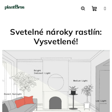
Prejsť
na
obsah
Nákupn
Hľadať
Svetelné nároky rastlín:
košík
Vysvetlené!