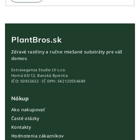
PlantBros.sk
Zdravé rastliny a ručne miešané substráty pre váš
domov.
Extravaganza Studio LV s.r.o.
Horná 65/12, Banská Bystrica
IČO: 50932632 · IČ DPH: SK2120554689
Nákup
Ako nakupovať
Časté otázky
Kontakty
Hodnotenia zákazníkov