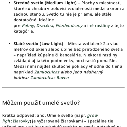
Stredné svetlo
(Medium Light)
– Plochy v miestnosti,
ktoré sú zhruba v polovici vzdialenosti medzi oknom a
zadnou stenou. Svetlo tu nie je priame, ale stále
dostatočné. Ideálne
pre
Palmy
,
Dracéna
,
Filodendrony
a
iné rastliny
z tejto
kategórie.
Slabé svetlo (Low Light)
– Miesta vzdialené 2 a viac
metrov od okien alebo úplne bez prirodzeného svetla
– napríklad kúpeľne či kancelárie. Niektoré rastliny
zvládajú aj takéto podmienky, hoci rastú pomalšie.
Medzi nimi nájdeš skutočné poklady vhodné do tieňa
napríklad
Zamioculcas
alebo jeho nádherný
kultivar
Zamioculcas Raven
Môžem použiť umelé svetlo?
Krátka odpoveď: áno. Umelé svetlo (napr.
grow
light
žiarovky
) je vyžarované žiarovkami – špeciálne tie
určené pre rastliny poskytujú spektrum svetla potrebné na