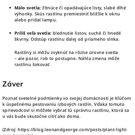
Málo svetla:
žltnúce či opadávajúce listy, slabé dlhé
výhonky. Skús rastlinu premiestniť bližšie k oknu
alebo pridať lampu.
Príliš veľa svetla:
blednutie listov, suché či hnedé
škvrny. Odstúp rastlinu ďalej od priameho slnka.
Rastliny si môžu zvyknúť na rôzne úrovne svetla
– ale pozor, rob to postupne. Náhla zmena môže
rastlinu šokovať.
Záver
Poznať svetelné podmienky vo svojej domácnosti je kľúčom
k úspešnému pestovaniu izbových rastlín. Vďaka tomuto
sprievodcovi si môžete vybrať tú správnu rastlinu, ktorá sa
u vás bude skutočne cítiť ako doma.
(Zdroj: https://blog.leonandgeorge.com/posts/plant-light-