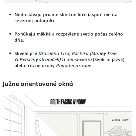
Nedostávajú priame slnečné lúče (aspoň nie na
severnej pologuli).
Ponúkajú mäkké a rozptýlené svetlo počas celého
dňa.
Skvelé pre
Dracaenu Lisa
,
Pachiru
(Money Tree
či
Peňažný stromček)
či
Sansevieriu
(Svokrin jazyk)
alebo rôzne druhy
Philodendronov
Južne orientované okná