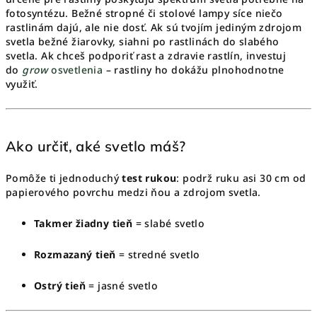
fotosyntézu. Bežné stropné či stolové lampy síce niečo
rastlinám dajú, ale nie dosť. Ak sú tvojím jediným zdrojom
svetla bežné žiarovky, siahni po rastlinách do slabého
svetla. Ak chceš podporiť rast a zdravie rastlín, investuj
do
grow
osvetlenia
– rastliny ho dokážu plnohodnotne
využiť.
Ako určiť, aké svetlo máš?
Pomôže ti jednoduchý
test rukou
: podrž ruku asi 30 cm od
papierového povrchu medzi ňou a zdrojom svetla.
Takmer žiadny tieň
= slabé svetlo
Rozmazaný tieň
= stredné svetlo
Ostrý tieň
= jasné svetlo