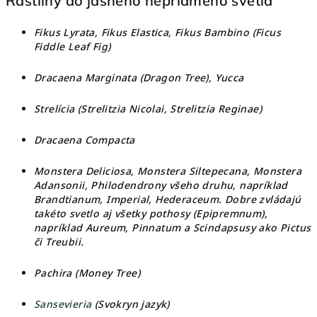
Rastliny do jasného nepriameho svetla
Fikus Lyrata, Fikus Elastica, Fikus Bambino (Ficus
Fiddle Leaf Fig)
Dracaena Marginata
(Dragon Tree), Yucca
Strelícia (Strelitzia Nicolai, Strelitzia Reginae)
Dracaena Compacta
Monstera Deliciosa, Monstera Siltepecana, Monstera
Adansonii, Philodendrony všeho druhu, napríklad
Brandtianum, Imperial, Hederaceum. Dobre zvládajú
takéto svetlo aj všetky pothosy (Epipremnum),
napríklad Aureum, Pinnatum a Scindapsusy ako Pictus
či Treubii.
Pachira (Money Tree)
Sansevieria
(Svokryn jazyk)