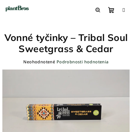
Prejsť
na
obsah
Nákupn
Hľadať
Vonné tyčinky – Tribal Soul
košík
Sweetgrass & Cedar
Priemerné
Neohodnotené
Podrobnosti hodnotenia
hodnotenie
produktu
je
0,0
z
5
hviezdičiek.