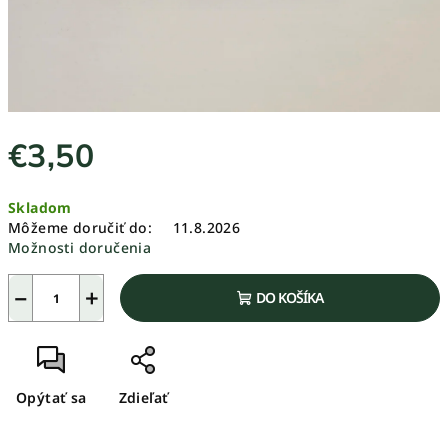
€3,50
Jednotková
Skladom
cena:
Môžeme doručiť do:
11.8.2026
Možnosti doručenia
−
+
DO KOŠÍKA
Opýtať sa
Zdieľať