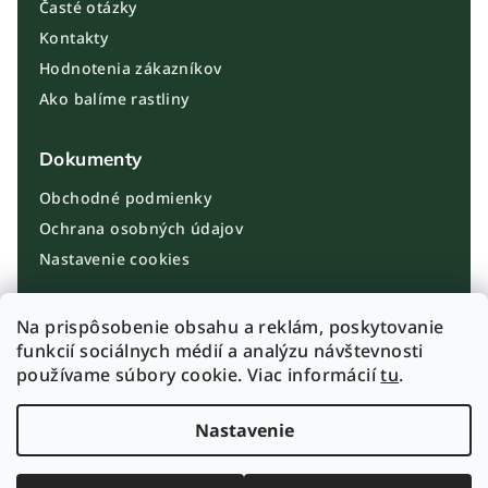
Časté otázky
Kontakty
Hodnotenia zákazníkov
Ako balíme rastliny
Dokumenty
Obchodné podmienky
Ochrana osobných údajov
Nastavenie cookies
Kontakt
Na prispôsobenie obsahu a reklám, poskytovanie
funkcií sociálnych médií a analýzu návštevnosti
info@plantbros.sk
používame súbory cookie. Viac informácií
tu
.
+421 910 100 099
Instagram PlantBros
Nastavenie