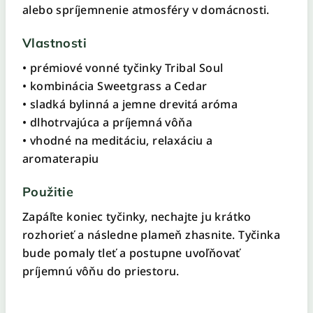
alebo spríjemnenie atmosféry v domácnosti.
Vlastnosti
• prémiové vonné tyčinky Tribal Soul
• kombinácia Sweetgrass a Cedar
• sladká bylinná a jemne drevitá aróma
• dlhotrvajúca a príjemná vôňa
• vhodné na meditáciu, relaxáciu a
aromaterapiu
Použitie
Zapáľte koniec tyčinky, nechajte ju krátko
rozhorieť a následne plameň zhasnite. Tyčinka
bude pomaly tleť a postupne uvoľňovať
príjemnú vôňu do priestoru.