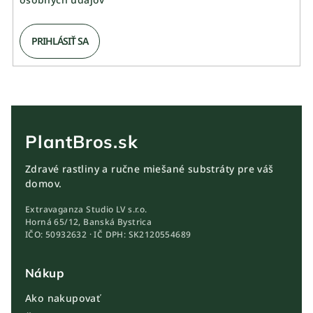
PRIHLÁSIŤ SA
PlantBros.sk
Zdravé rastliny a ručne miešané substráty pre váš
domov.
Extravaganza Studio LV s.r.o.
Horná 65/12, Banská Bystrica
IČO: 50932632 · IČ DPH: SK2120554689
Nákup
Ako nakupovať