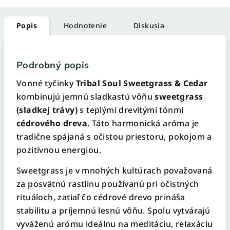
Popis
Hodnotenie
Diskusia
Podrobný popis
Vonné tyčinky
Tribal Soul Sweetgrass & Cedar
kombinujú jemnú sladkastú vôňu
sweetgrass
(sladkej trávy)
s teplými drevitými tónmi
cédrového dreva
. Táto harmonická aróma je
tradične spájaná s očistou priestoru, pokojom a
pozitívnou energiou.
Sweetgrass je v mnohých kultúrach považovaná
za posvätnú rastlinu používanú pri očistných
rituáloch, zatiaľ čo cédrové drevo prináša
stabilitu a príjemnú lesnú vôňu. Spolu vytvárajú
vyváženú arómu ideálnu na meditáciu, relaxáciu