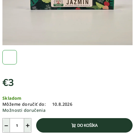
€3
Jednotková
Skladom
cena:
Môžeme doručiť do:
10.8.2026
Možnosti doručenia
−
+
DO KOŠÍKA