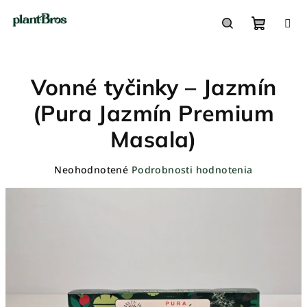
Prejsť
na
obsah
Nákupn
Hľadať
Vonné tyčinky – Jazmín
košík
(Pura Jazmín Premium
Masala)
Priemerné
Neohodnotené
Podrobnosti hodnotenia
hodnotenie
produktu
je
0,0
z
5
hviezdičiek.