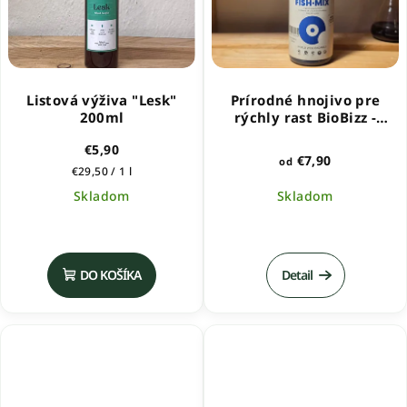
Listová výživa "Lesk"
Prírodné hnojivo pre
200ml
rýchly rast BioBizz -
FishMix
€5,90
€7,90
od
Jednotková
€29,50 / 1 l
cena:
Skladom
Skladom
DO KOŠÍKA
Detail