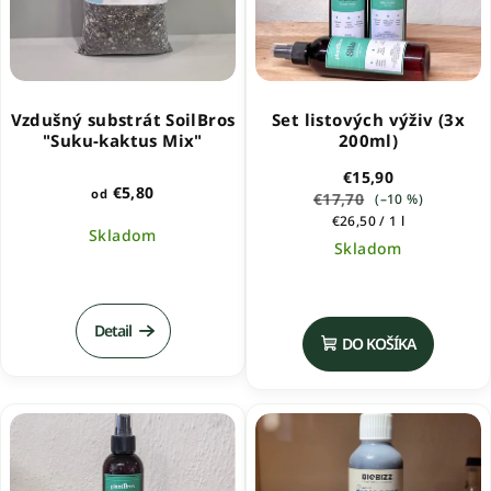
Vzdušný substrát SoilBros
Set listových výživ (3x
"Suku-kaktus Mix"
200ml)
€15,90
€5,80
od
€17,70
(–10 %)
Jednotková
€26,50 / 1 l
Skladom
cena:
Skladom
Priemerné
Priemerné
hodnotenie
hodnotenie
produktu
produktu
Detail
je
DO KOŠÍKA
je
5,0
5,0
z
z
5
5
hviezdičiek.
hviezdičiek.