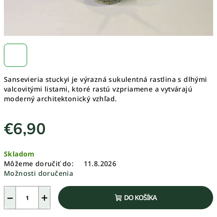
Sansevieria stuckyi je výrazná sukulentná rastlina s dlhými
valcovitými listami, ktoré rastú vzpriamene a vytvárajú
moderný architektonický vzhľad.
€6,90
Jednotková
Skladom
cena:
Môžeme doručiť do:
11.8.2026
Možnosti doručenia
−
+
DO KOŠÍKA