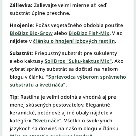
Zálievka:
Zalievajte veľmi mierne až keď
substrát úplne preschne.
Hnojenie:
Počas vegetačného obdobia použite
BioBizz Bio-Grow
alebo
BioBizz Fish-Mix
. Viac
nájdete v
článku o hnojení izbových rastlín
.
Substrát:
Priepustný substrát pre sukulenty
alebo kaktusy
SoilBros "Suku-kaktus Mix"
. Ako
vybrať správny substrát sa dočítaš na našom
blogu v článku
"Sprievodca výberom správneho
substrátu a kvetináča"
.
Tip:
Rastlina je veľmi odolná a vhodná aj pre
menej skúsených pestovateľov. Elegantné
keramické, betónové aj iné obaly nájdete v
kategórii
"Kvetináče"
. Všetko o svokrynich
jazykoch sa dozvieš na našom blogu v článku