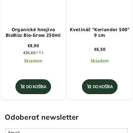
Organické hnojivo
Kvetináč "Koriander 500"
BioBizz Bio-Grow 250ml
9 cm
€8,90
€6,50
Jednotková
€35,60 / 1 l
cena:
Skladom
Skladom
Priemerné
hodnotenie
produktu
DO KOŠÍKA
DO KOŠÍKA
je
5,0
z
5
hviezdičiek.
Odoberať newsletter
Email