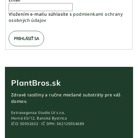
Vložením e-mailu súhlasíte s
podmienkami ochrany
osobných údajov
PRIHLÁSIŤ SA
PlantBros.sk
Zdravé rastliny a ručne miešané substráty pre váš
domov.
Extravaganza Studio LV s.r.o.
Horná 65/12, Banská Bystrica
IČO: 50932632 · IČ DPH: SK2120554689