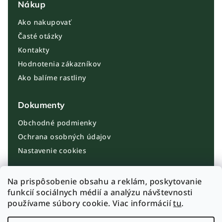
Nákup
Ako nakupovať
Časté otázky
Kontakty
Hodnotenia zákazníkov
Ako balíme rastliny
Dokumenty
Obchodné podmienky
Ochrana osobných údajov
Nastavenie cookies
Kontakt
Na prispôsobenie obsahu a reklám, poskytovanie
funkcií sociálnych médií a analýzu návštevnosti
info@plantbros.sk
používame súbory cookie. Viac informácií
tu
.
+421 910 100 099