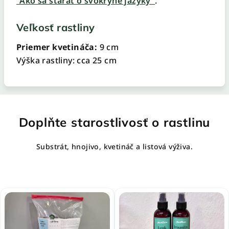
"Ako sa starať o svokryne jazyky"
.
Veľkosť rastliny
Priemer kvetináča:
9 cm
Výška rastliny: cca 25 cm
Doplňte starostlivosť o rastlinu
Substrát, hnojivo, kvetináč a listová výživa.