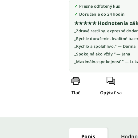
Presne odfotený kus
Doručenie do 24 hodín
★★★★★ Hodnotenia zák
„Zdravé rastliny, expresné doda
„Rýchle doručenie, kvalitné bale
„Rýchlo a spoľahlivo.“ — Darina
„Spokojná ako vždy.“ — Jana
„Maximálna spokojnosť.“ — Luk
Tlač
Opýtať sa
Popis
Hodno