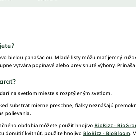
jete?
movo bielou panašáciou. Mladé listy môžu mať jemný ružo
tupne vytvára popínavé alebo previsnuté výhony. Prináša 
tarať?
j darí na svetlom mieste s rozptýleným svetlom.
 keď substrát mierne preschne, fialky neznášajú premokr
as polievania.
ačného obdobia môžete použiť hnojivo
BioBizz - BioGr
ku donútiť kvitnúť, použite hnojivo
BioBizz - BioBloom
. 