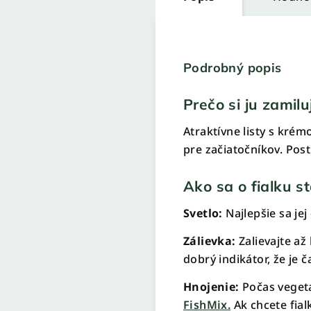
Podrobný popis
Prečo si ju zamilu
Atraktívne listy s kré
pre začiatočníkov. Pos
Ako sa o fialku s
Svetlo:
Najlepšie sa je
Zálievka:
Zalievajte až
dobrý indikátor, že je č
Hnojenie:
Počas veget
FishMix.
Ak chcete fial