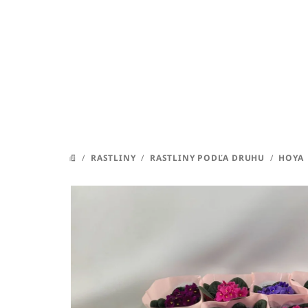
Prejsť
na
obsah
/
RASTLINY
/
RASTLINY PODĽA DRUHU
/
HOYA
DOMOV