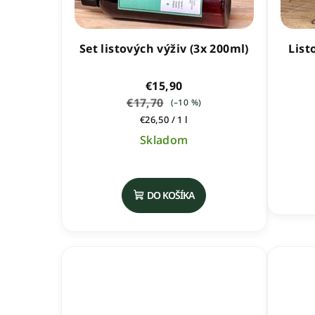
Set listových výživ (3x 200ml)
List
€15,90
€17,70
(–10 %)
Jednotková
€26,50 / 1 l
cena:
Skladom
Priemerné
hodnotenie
DO KOŠÍKA
produktu
je
5,0
z
5
hviezdičiek.