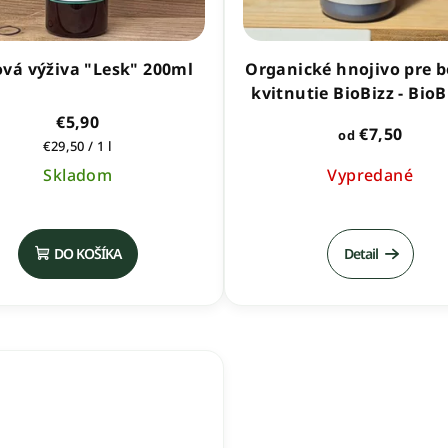
ová výživa "Lesk" 200ml
Organické hnojivo pre 
kvitnutie BioBizz - Bio
€5,90
€7,50
od
Jednotková
€29,50 / 1 l
cena:
Skladom
Vypredané
DO KOŠÍKA
Detail