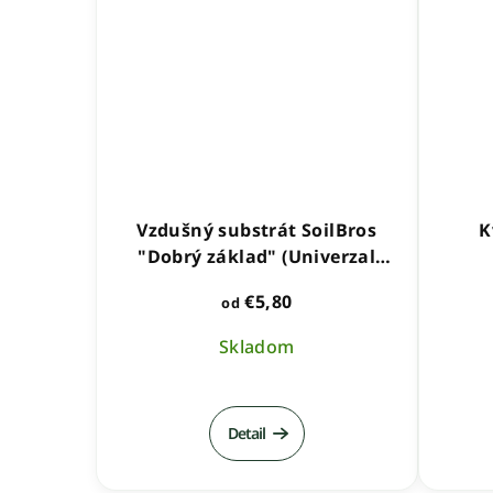
Vzdušný substrát SoilBros
K
"Dobrý základ" (Univerzal
Mix)
€5,80
od
Skladom
Priemerné
hodnotenie
Detail
produktu
je
5,0