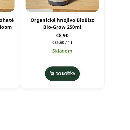
bohaté
Organické hnojivo BioBizz
Bloom
Bio-Grow 250ml
€8,90
Jednotková
€35,60 / 1 l
cena:
Skladom
Priemerné
hodnotenie
DO KOŠÍKA
produktu
je
5,0
z
5
hviezdičiek.