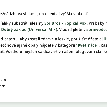
ežná izbová vlhkosť, no ocení aj vyššiu vlhkosť.
ľahký substrát, ideálny
SoilBros -Tropical Mix
. Pri baby 
- Dobrý základ (Universal Mix)
. Viac nájdete v
sprievodco
od prachu, aby zostali zdravé a lesklé, použiť môžete aj
l
etónové aj iné obaly nájdete v kategórii
"Kvetináče"
. Ra
ať. Všetko o hoyách sa dozvieš v našom blogovom člán
 cm
 cm