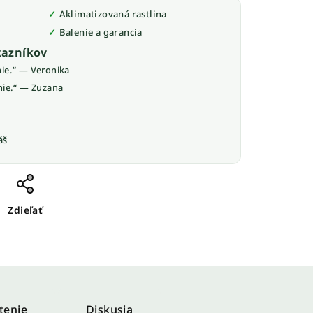
Aklimatizovaná rastlina
Balenie a garancia
azníkov
nie.“ — Veronika
nie.“ — Zuzana
áš
Zdieľať
tenie
Diskusia