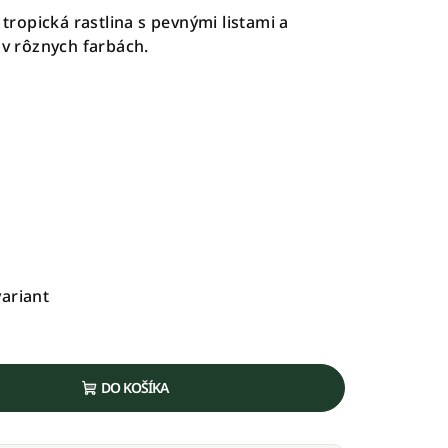
 tropická rastlina s pevnými listami a
 rôznych farbách.
variant
DO KOŠÍKA