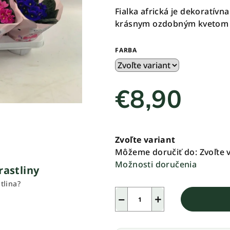
produktu
Fialka africká je dekoratívna
je
krásnym ozdobným kvetom v
0,0
z
FARBA
5
hviezdičiek.
€8,90
Jednotková
cena:
Zvoľte variant
Môžeme doručiť do:
Zvoľte 
Možnosti doručenia
rastliny
tlina?
−
+