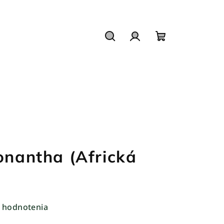
Hľadať
Prihlásenie
Nákupný
košík
onantha (Africká
 hodnotenia