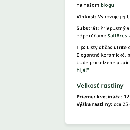
na našom
blogu
.
Vlhkosť:
Vyhovuje jej b
Substrát:
Priepustný a 
odporúčame
SoilBros 
Tip:
Listy občas utrite 
Elegantné keramické, b
bude prirodzene popín
hijé!"
Veľkosť rastliny
Priemer kvetináča:
12
Výška rastliny:
cca 25