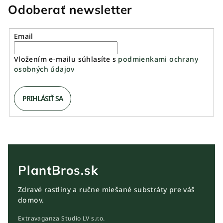
hviezdičiek.
Odoberať newsletter
Email
Vložením e-mailu súhlasíte s
podmienkami ochrany
osobných údajov
PRIHLÁSIŤ SA
PlantBros.sk
Zdravé rastliny a ručne miešané substráty pre váš
domov.
Extravaganza Studio LV s.r.o.