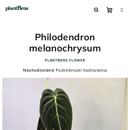
Prejsť
na
obsah
Nákupn
Hľadať
Philodendron
košík
melanochrysum
PLANTBROS FLOWER
Priemerné
Neohodnotené
Podrobnosti hodnotenia
hodnotenie
produktu
je
0,0
z
5
hviezdičiek.