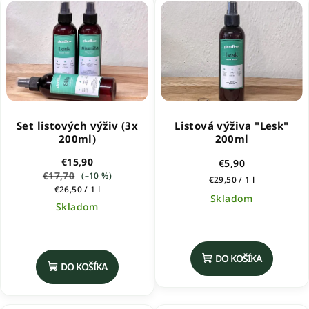
Set listových výživ (3x
Listová výživa "Lesk"
200ml)
200ml
€15,90
€5,90
€17,70
(–10 %)
Jednotková
€29,50 / 1 l
Jednotková
€26,50 / 1 l
cena:
Skladom
cena:
Skladom
Priemerné
hodnotenie
produktu
DO KOŠÍKA
DO KOŠÍKA
je
5,0
z