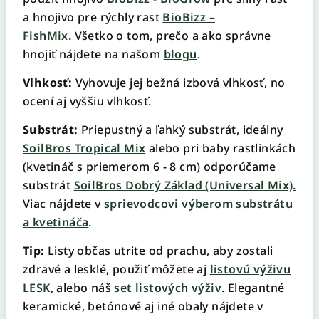
a hnojivo pre rýchly rast
BioBizz –
FishMix.
Všetko o tom, prečo a ako správne
hnojiť nájdete na našom
blogu
.
Vlhkosť:
Vyhovuje jej bežná izbová vlhkosť, no
ocení aj vyššiu vlhkosť.
Substrát:
Priepustný a ľahký substrát, ideálny
SoilBros Tropical Mix
alebo pri baby rastlinkách
(kvetináč s priemerom 6 - 8 cm) odporúčame
substrát
SoilBros Dobrý Základ (Universal Mix)
.
Viac nájdete v
sprievodcovi výberom substrátu
a kvetináča
.
Tip:
Listy občas utrite od prachu, aby zostali
zdravé a lesklé, použiť môžete aj
listovú výživu
LESK
, alebo náš
set listových výživ
. Elegantné
keramické, betónové aj iné obaly nájdete v