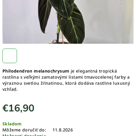
Philodendron melanochrysum
je elegantná tropická
rastlina s veľkými zamatovými listami tmavozelenej farby a
výraznou svetlou žilnatinou, ktorá dodáva rastline luxusný
vzhľad.
€16,90
Jednotková
Skladom
cena:
Môžeme doručiť do:
11.8.2026
Možnosti doručenia