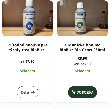
5
hviezdičiek.
Prírodné hnojivo pre
Organické hnojivo
rýchly rast BioBizz -
BioBizz Bio-Grow 250ml
FishMix
€8,90
€7,90
od
Jednotková
€35,60 / 1 l
cena:
Skladom
Skladom
Priemerné
hodnotenie
produktu
Detail
DO KOŠÍKA
je
5,0
z
5