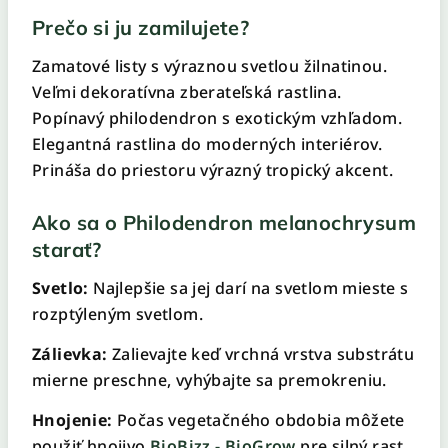
Prečo si ju zamilujete?
Zamatové listy s výraznou svetlou žilnatinou.
Veľmi dekoratívna zberateľská rastlina.
Popínavý philodendron s exotickým vzhľadom.
Elegantná rastlina do moderných interiérov.
Prináša do priestoru výrazný tropický akcent.
Ako sa o Philodendron melanochrysum
starať?
Svetlo:
Najlepšie sa jej darí na svetlom mieste s
rozptýleným svetlom.
Zálievka:
Zalievajte keď vrchná vrstva substrátu
mierne preschne, vyhýbajte sa premokreniu.
Hnojenie:
Počas vegetačného obdobia môžete
použiť hnojivo
BioBizz - BioGrow
pre silný rast