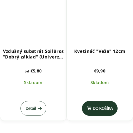
hviezdičiek.
Vzdušný substrát SoilBros
Kvetináč "Veža" 12cm
"Dobrý základ" (Univerzal
Mix)
€5,80
€9,90
od
Skladom
Skladom
Priemerné
hodnotenie
produktu
Detail
DO KOŠÍKA
je
5,0
z
5