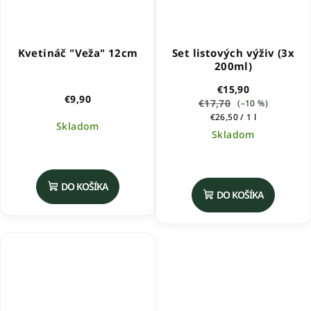
Kvetináč "Veža" 12cm
Set listových výživ (3x
200ml)
€15,90
€9,90
€17,70
(–10 %)
Jednotková
€26,50 / 1 l
Skladom
cena:
Skladom
Priemerné
hodnotenie
produktu
DO KOŠÍKA
DO KOŠÍKA
je
5,0
z
5
hviezdičiek.