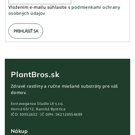
Vložením e-mailu súhlasíte s
podmienkami ochrany
osobných údajov
PRIHLÁSIŤ SA
PlantBros.sk
Zdravé rastliny a ručne miešané substráty pre váš
domov.
Extravaganza Studio LV s.r.o.
Horná 65/12, Banská Bystrica
IČO: 50932632 · IČ DPH: SK2120554689
Nákup