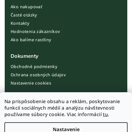
Ako nakupovať
Časté otázky
Kontakty
Hodnotenia zákazníkov
Ako balíme rastliny
Dokumenty
Obchodné podmienky
Ochrana osobných údajov
Nastavenie cookies
Kontakt
Na prispôsobenie obsahu a reklám, poskytovanie
funkcií sociálnych médií a analýzu návštevnosti
info@plantbros.sk
používame súbory cookie. Viac informácií
tu
.
+421 910 100 099
Instagram PlantBros
Nastavenie