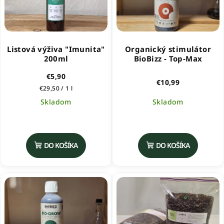
Listová výživa "Imunita"
Organický stimulátor
200ml
BioBizz - Top-Max
€5,90
€10,99
Jednotková
€29,50 / 1 l
cena:
Skladom
Skladom
Priemerné
hodnotenie
produktu
DO KOŠÍKA
DO KOŠÍKA
je
5,0
z
5
hviezdičiek.