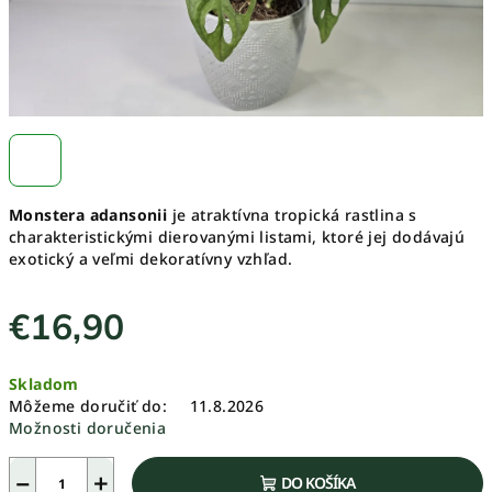
Monstera adansonii
je atraktívna tropická rastlina s
charakteristickými dierovanými listami, ktoré jej dodávajú
exotický a veľmi dekoratívny vzhľad.
€16,90
Jednotková
Skladom
cena:
Môžeme doručiť do:
11.8.2026
Možnosti doručenia
−
+
DO KOŠÍKA