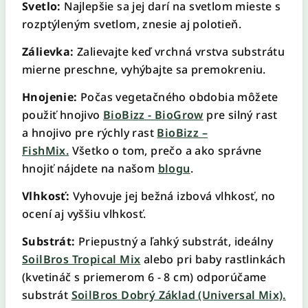
Svetlo:
Najlepšie sa jej darí na svetlom mieste s
rozptýleným svetlom, znesie aj polotieň.
Zálievka:
Zalievajte keď vrchná vrstva substrátu
mierne preschne, vyhýbajte sa premokreniu.
Hnojenie:
Počas vegetačného obdobia môžete
použiť hnojivo
BioBizz - BioGrow
pre silný rast
a hnojivo pre rýchly rast
BioBizz –
FishMix.
Všetko o tom, prečo a ako správne
hnojiť nájdete na našom
blogu
.
Vlhkosť:
Vyhovuje jej bežná izbová vlhkosť, no
ocení aj vyššiu vlhkosť.
Substrát:
Priepustný a ľahký substrát, ideálny
SoilBros Tropical Mix
alebo pri baby rastlinkách
(kvetináč s priemerom 6 - 8 cm) odporúčame
substrát
SoilBros Dobrý Základ (Universal Mix)
.