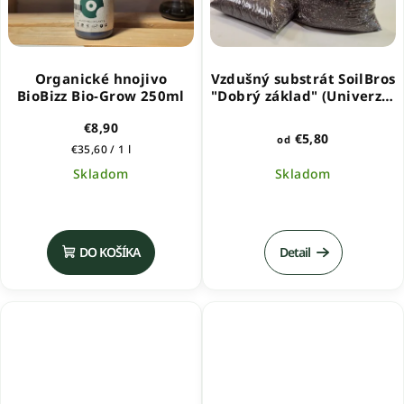
Organické hnojivo
Vzdušný substrát SoilBros
BioBizz Bio-Grow 250ml
"Dobrý základ" (Univerzal
Mix)
€8,90
€5,80
od
Jednotková
€35,60 / 1 l
cena:
Skladom
Skladom
Priemerné
Priemerné
hodnotenie
hodnotenie
produktu
produktu
DO KOŠÍKA
Detail
je
je
5,0
5,0
z
z
5
5
hviezdičiek.
hviezdičiek.