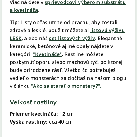
Viac nájdete v
sprievodcovi výberom substrátu
a kvetináča
.
Tip:
Listy občas utrite od prachu, aby zostali
zdravé a lesklé, použiť môžete aj
listovú výživu
LESK
, alebo náš
set listových výživ
. Elegantné
keramické, betónové aj iné obaly nájdete v
kategórii
"Kvetináče"
. Rastline môžete
poskytnúť oporu alebo machovú tyč, po ktorej
bude prirodzene rásť. Všetko čo potrebuješ
vedieť o monsterách sa dočítaš na našom blogu
v článku
"Ako sa starať o monstery?"
.
Veľkosť rastliny
Priemer kvetináča:
12 cm
Výška rastliny:
cca 40 cm