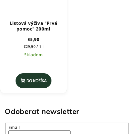
Listová výživa "Prvá
pomoc" 200ml
€5,90
Jednotková
€29,50 / 1 l
cena:
Skladom
DO KOŠÍKA
Odoberať newsletter
Email