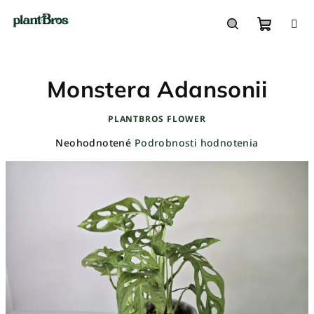
Prejsť
na
obsah
Nákupn
Hľadať
Monstera Adansonii
košík
PLANTBROS FLOWER
Priemerné
Neohodnotené
Podrobnosti hodnotenia
hodnotenie
produktu
je
0,0
z
5
hviezdičiek.