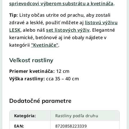
sprievodcovi výberom substrátu a kvetináča
.
Tip:
Listy občas utrite od prachu, aby zostali
zdravé a lesklé, použiť môžete aj
listovú výživu
LESK
, alebo náš
set listových výživ
. Elegantné
keramické, betónové aj iné obaly nájdete v
kategórii
"Kvetináče"
.
Veľkosť rastliny
Priemer kvetináča:
12 cm
Výška rastliny:
cca 35 – 40 cm
Dodatočné parametre
Kategória
:
Rastliny podľa druhu
EAN
:
8720858223339