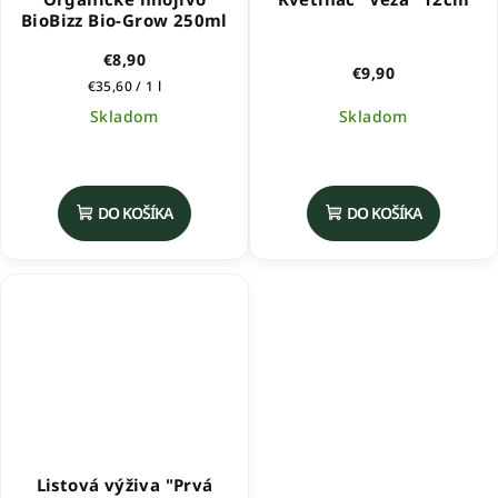
BioBizz Bio-Grow 250ml
€8,90
€9,90
Jednotková
€35,60 / 1 l
cena:
Skladom
Skladom
Priemerné
hodnotenie
produktu
DO KOŠÍKA
DO KOŠÍKA
je
5,0
z
5
hviezdičiek.
Listová výživa "Prvá