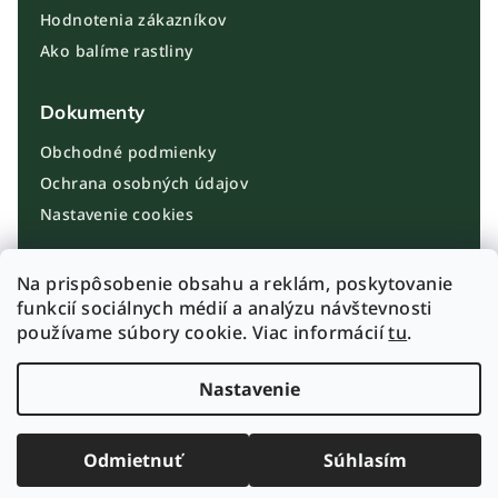
Hodnotenia zákazníkov
Ako balíme rastliny
Dokumenty
Obchodné podmienky
Ochrana osobných údajov
Nastavenie cookies
Kontakt
Na prispôsobenie obsahu a reklám, poskytovanie
funkcií sociálnych médií a analýzu návštevnosti
info@plantbros.sk
používame súbory cookie. Viac informácií
tu
.
+421 910 100 099
Instagram PlantBros
Nastavenie
Odmietnuť
Súhlasím
© 2026 PlantBros.sk
Doručenie do 24h · Bezpečné balenie rastlín