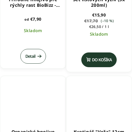
rýchly rast BioBizz -
200ml)
FishMix
€15,90
€7,90
od
€17,70
(–10 %)
Jednotková
€26,50 / 1 l
Skladom
cena:
Skladom
Priemerné
hodnotenie
produktu
Detail
DO KOŠÍKA
je
5,0
z
5
hviezdičiek.
Organické hnojivo
Kvetináč "Veža" 12cm