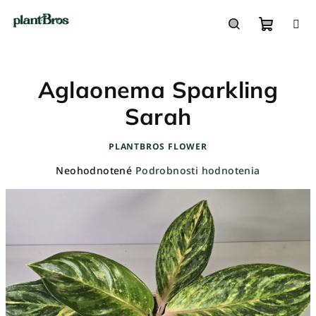
Prejsť
na
obsah
Nákupn
Hľadať
Aglaonema Sparkling
košík
Sarah
PLANTBROS FLOWER
Priemerné
Neohodnotené
Podrobnosti hodnotenia
hodnotenie
produktu
je
0,0
z
5
hviezdičiek.