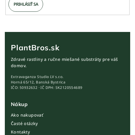
PRIHLÁSIŤ SA
PlantBros.sk
Zdravé rastliny a ručne miešané substráty pre váš
domov.
Extravaganza Studio LV s.r.o.
Horná 65/12, Banská Bystrica
IČO: 50932632 · IČ DPH: SK2120554689
Nákup
Ako nakupovať
Časté otázky
Kontakty