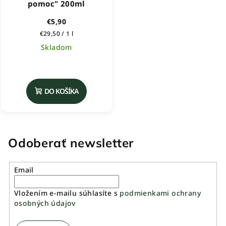
pomoc" 200ml
€5,90
Jednotková
€29,50 / 1 l
cena:
Skladom
DO KOŠÍKA
Odoberať newsletter
Email
Vložením e-mailu súhlasíte s
podmienkami ochrany
osobných údajov