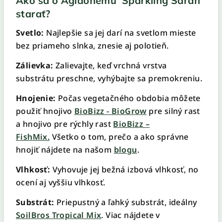
Ako sa o Aglaonemu ‘Sparkling Sarah’
starať?
Svetlo:
Najlepšie sa jej darí na svetlom mieste
bez priameho slnka, znesie aj polotieň.
Zálievka:
Zalievajte, keď vrchná vrstva
substrátu preschne, vyhýbajte sa premokreniu.
Hnojenie:
Počas vegetačného obdobia môžete
použiť hnojivo
BioBizz - BioGrow
pre silný rast
a hnojivo pre rýchly rast
BioBizz –
FishMix.
Všetko o tom, prečo a ako správne
hnojiť nájdete na našom
blogu
.
Vlhkosť:
Vyhovuje jej bežná izbová vlhkosť, no
ocení aj vyššiu vlhkosť.
Substrát:
Priepustný a ľahký substrát, ideálny
SoilBros Tropical Mix
. Viac nájdete v