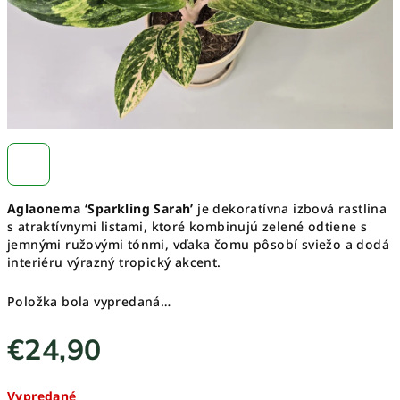
Aglaonema ‘Sparkling Sarah’
je dekoratívna izbová rastlina
s atraktívnymi listami, ktoré kombinujú zelené odtiene s
jemnými ružovými tónmi, vďaka čomu pôsobí sviežo a dodá
interiéru výrazný tropický akcent.
Položka bola vypredaná…
€24,90
Jednotková
Vypredané
cena: