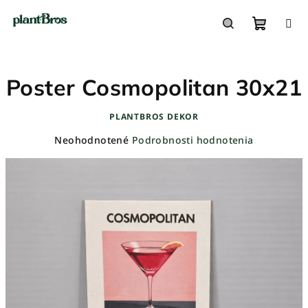
Prejsť
na
obsah
Nákupn
Hľadať
Poster Cosmopolitan 30x21
košík
PLANTBROS DEKOR
Priemerné
Neohodnotené
Podrobnosti hodnotenia
hodnotenie
produktu
je
0,0
z
5
hviezdičiek.