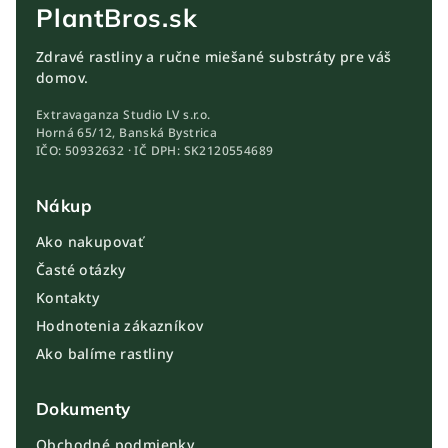
PlantBros.sk
Zdravé rastliny a ručne miešané substráty pre váš
domov.
Extravaganza Studio LV s.r.o.
Horná 65/12, Banská Bystrica
IČO: 50932632 · IČ DPH: SK2120554689
Nákup
Ako nakupovať
Časté otázky
Kontakty
Hodnotenia zákazníkov
Ako balíme rastliny
Dokumenty
Obchodné podmienky