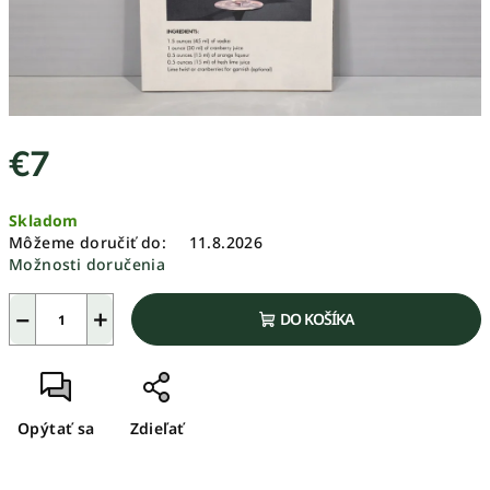
€7
Jednotková
Skladom
cena:
Môžeme doručiť do:
11.8.2026
Možnosti doručenia
−
+
DO KOŠÍKA
Opýtať sa
Zdieľať