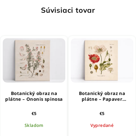
Súvisiaci tovar
Botanický obraz na
Botanický obraz na
plátne – Ononis spinosa
plátne – Papaver
somniferum (Mak)
€5
€5
Skladom
Vypredané