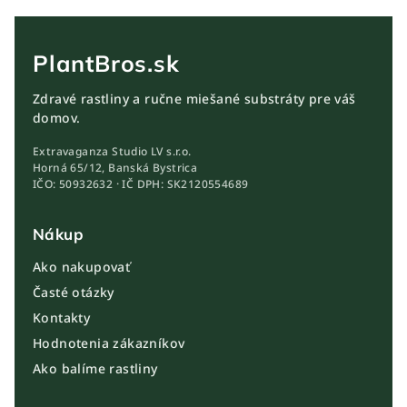
PlantBros.sk
Zdravé rastliny a ručne miešané substráty pre váš
domov.
Extravaganza Studio LV s.r.o.
Horná 65/12, Banská Bystrica
IČO: 50932632 · IČ DPH: SK2120554689
Nákup
Ako nakupovať
Časté otázky
Kontakty
Hodnotenia zákazníkov
Ako balíme rastliny