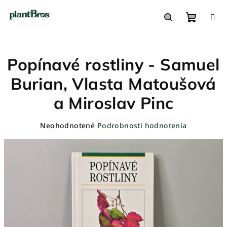
Prejsť
na
obsah
Nákupn
Hľadať
Popínavé rostliny - Samuel
košík
Burian, Vlasta Matoušová
a Miroslav Pinc
Priemerné
Neohodnotené
Podrobnosti hodnotenia
hodnotenie
produktu
je
0,0
z
5
hviezdičiek.