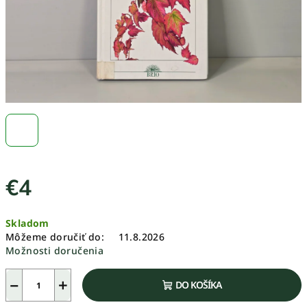
€4
Jednotková
Skladom
cena:
Môžeme doručiť do:
11.8.2026
Možnosti doručenia
−
+
DO KOŠÍKA