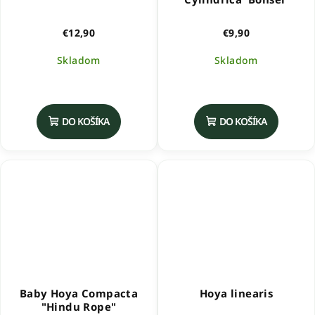
€12,90
€9,90
Skladom
Skladom
Priemerné
hodnotenie
produktu
DO KOŠÍKA
DO KOŠÍKA
je
5,0
z
5
hviezdičiek.
Baby Hoya Compacta
Hoya linearis
"Hindu Rope"