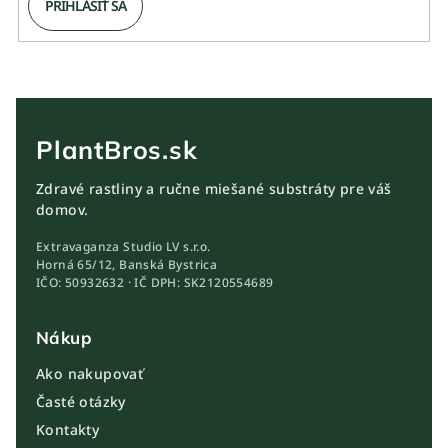
PRIHLÁSIŤ SA
PlantBros.sk
Zdravé rastliny a ručne miešané substráty pre váš
domov.
Extravaganza Studio LV s.r.o.
Horná 65/12, Banská Bystrica
IČO: 50932632 · IČ DPH: SK2120554689
Nákup
Ako nakupovať
Časté otázky
Kontakty