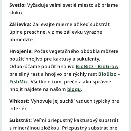
Svetlo:
Vyžaduje veľmi svetlé miesto až priame
slnko.
Zálievka:
Zalievajte mierne až keď substrát
úplne preschne, v zime zálievku výrazne
obmedzte.
Hnojenie:
Počas vegetačného obdobia môžete
použiť hnojivo pre kaktusy a sukulenty.
Odporúčame použiť hnojivo
BioBizz - BioGrow
pre silný rast a hnojivo pre rýchly rast
BioBizz –
FishMix.
Všetko o tom, prečo a ako správne
hnojiť nájdete na našom
blogu
.
Vlhkosť:
Vyhovuje jej suchší vzduch typický pre
interiér.
Substrát:
Veľmi priepustný kaktusový substrát
s minerálnou zložkou. Priepustný substrát pre