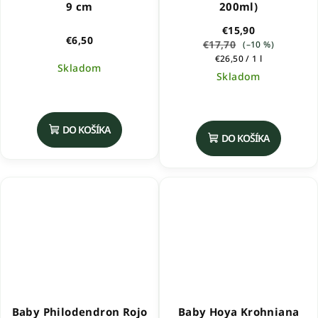
9 cm
200ml)
€15,90
€6,50
€17,70
(–10 %)
Jednotková
€26,50 / 1 l
Skladom
cena:
Skladom
Priemerné
hodnotenie
produktu
DO KOŠÍKA
DO KOŠÍKA
je
5,0
z
5
hviezdičiek.
Baby Philodendron Rojo
Baby Hoya Krohniana