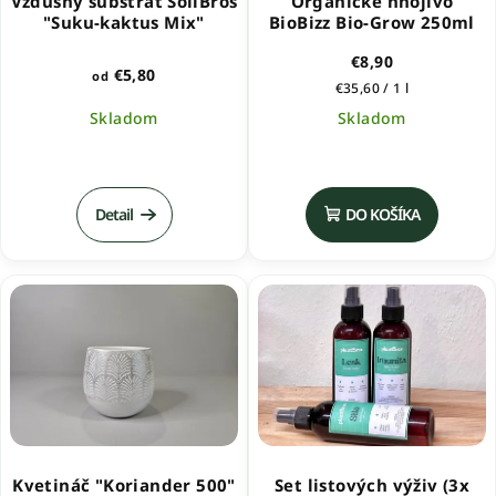
Vzdušný substrát SoilBros
Organické hnojivo
"Suku-kaktus Mix"
BioBizz Bio-Grow 250ml
€8,90
€5,80
od
Jednotková
€35,60 / 1 l
cena:
Skladom
Skladom
Priemerné
Priemerné
hodnotenie
hodnotenie
produktu
produktu
Detail
DO KOŠÍKA
je
je
5,0
5,0
z
z
5
5
hviezdičiek.
hviezdičiek.
Kvetináč "Koriander 500"
Set listových výživ (3x