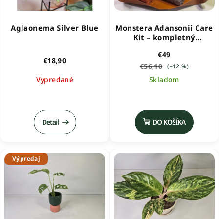
Aglaonema Silver Blue
Monstera Adansonii Care
Kit – kompletný
pestovateľský set
€49
€18,90
€56,10
(–12 %)
Vypredané
Skladom
Detail
DO KOŠÍKA
Výpredaj