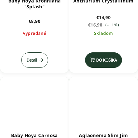
Baby Hoya Krohniana
Anthurium Crystallinum
"Splash"
€14,90
€8,90
€16,90
(–11 %)
Vypredané
Skladom
Detail
DO KOŠÍKA
Baby Hoya Carnosa
Aglaonema Slim Jim