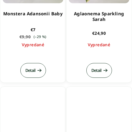
Monstera Adansonii Baby
Aglaonema Sparkling
Sarah
€7
€24,90
€9,90
(–29 %)
Vypredané
Vypredané
Detail
Detail