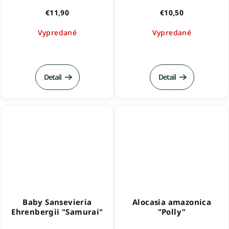
€11,90
€10,50
Vypredané
Vypredané
Priemerné
hodnotenie
produktu
Detail
Detail
je
5,0
z
5
hviezdičiek.
Baby Sansevieria
Alocasia amazonica
Ehrenbergii "Samurai"
"Polly"