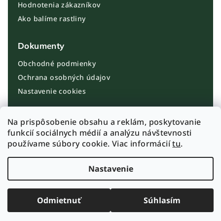
Hodnotenia zákazníkov
Ako balíme rastliny
Dokumenty
Obchodné podmienky
Ochrana osobných údajov
Nastavenie cookies
Kontakt
Na prispôsobenie obsahu a reklám, poskytovanie
funkcií sociálnych médií a analýzu návštevnosti
info@plantbros.sk
používame súbory cookie. Viac informácií
tu
.
+421 910 100 099
Instagram PlantBros
Nastavenie
Odmietnuť
Súhlasím
© 2026 PlantBros.sk
Doručenie do 24h · Bezpečné balenie rastlín