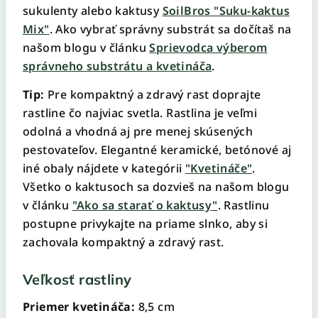
sukulenty alebo kaktusy
SoilBros "Suku-kaktus
Mix"
. Ako vybrať správny substrát sa dočítaš na
našom blogu v článku
Sprievodca výberom
správneho substrátu a kvetináča
.
Tip:
Pre kompaktný a zdravý rast doprajte
rastline čo najviac svetla. Rastlina je veľmi
odolná a vhodná aj pre menej skúsených
pestovateľov. Elegantné keramické, betónové aj
iné obaly nájdete v kategórii
"Kvetináče"
.
Všetko o kaktusoch sa dozvieš na našom blogu
v článku
"Ako sa starať o kaktusy"
. Rastlinu
postupne privykajte na priame slnko, aby si
zachovala kompaktný a zdravý rast.
Veľkosť rastliny
Priemer kvetináča:
8,5 cm