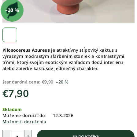
–20 %
Pilosocereus Azureus
je atraktívny stĺpovitý kaktus s
výrazným modrastým sfarbením stoniek a kontrastnými
tŕňmi, ktorý svojím exotickým vzhľadom dodá interiéru
alebo zbierke kaktusov jedinečný charakter.
štandardná cena:
€9,90
–20 %
€7,90
Jednotková
Skladom
cena:
Môžeme doručiť do:
12.8.2026
Možnosti doručenia
−
+
DO KOŠÍKA