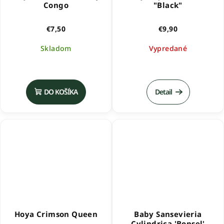
Congo
"Black"
€7,50
€9,90
Skladom
Vypredané
DO KOŠÍKA
Detail
Hoya Crimson Queen
Baby Sansevieria
Cylindrica 'Bonsel'