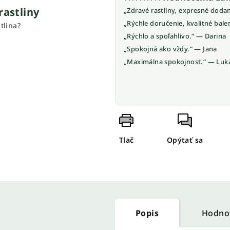
rastliny
„Zdravé rastliny, expresné doda
„Rýchle doručenie, kvalitné bale
tlina?
„Rýchlo a spoľahlivo.“ — Darina
„Spokojná ako vždy.“ — Jana
„Maximálna spokojnosť.“ — Luk
Tlač
Opýtať sa
Popis
Hodno