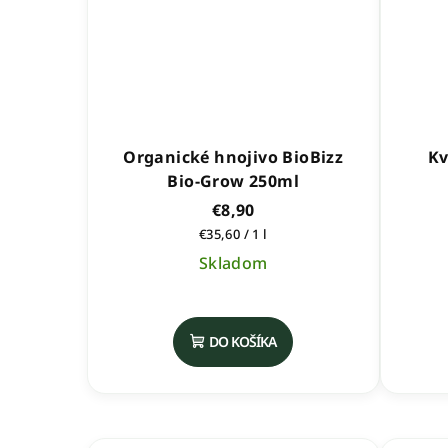
Organické hnojivo BioBizz
Kv
Bio-Grow 250ml
€8,90
Jednotková
€35,60 / 1 l
cena:
Skladom
Priemerné
hodnotenie
DO KOŠÍKA
produktu
je
5,0
z
5