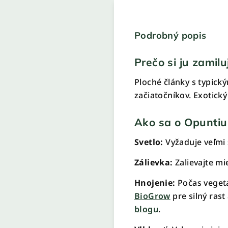
Podrobný popis
Prečo si ju zamilu
Ploché články s typick
začiatočníkov. Exotick
Ako sa o Opuntiu
Svetlo:
Vyžaduje veľmi 
Zálievka:
Zalievajte mi
Hnojenie:
Počas vegeta
BioGrow
pre silný rast
blogu
.