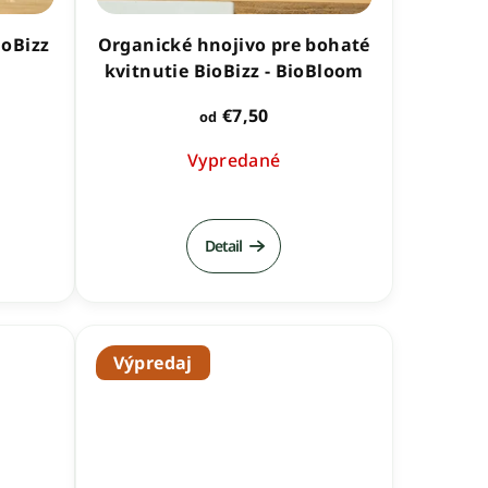
ioBizz
Organické hnojivo pre bohaté
kvitnutie BioBizz - BioBloom
€7,50
od
Vypredané
é
ie
Detail
Výpredaj
k.