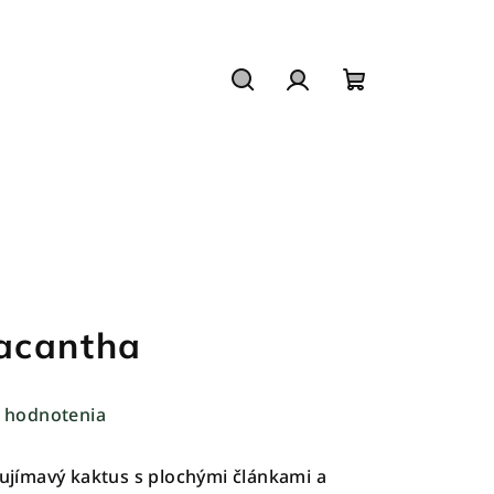
Hľadať
Prihlásenie
Nákupný
košík
acantha
 hodnotenia
ujímavý kaktus s plochými článkami a