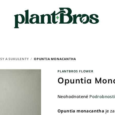
SY A SUKULENTY
/
OPUNTIA MONACANTHA
PLANTBROS FLOWER
Opuntia Mon
Priemerné
Neohodnotené
Podrobnosti
hodnotenie
produktu
Opuntia monacantha
je za
je