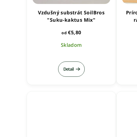
Vzdušný substrát SoilBros
Prír
"Suku-kaktus Mix"
r
€5,80
od
Skladom
Priemerné
hodnotenie
Detail
produktu
je
5,0
z
5
hviezdičiek.