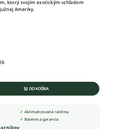
m, ktorý svojím exotickým vzhľadom
južnej Ameriky.
26
DO KOŠÍKA
Aklimatizovaná rastlina
Balenie a garancia
azníkov