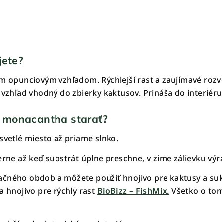
jete?
ým opunciovým vzhľadom. Rýchlejší rast a zaujímavé roz
ý vzhľad vhodný do zbierky kaktusov. Prináša do interiér
 monacantha starať?
svetlé miesto až priame slnko.
erne až keď substrát úplne preschne, v zime zálievku vý
čného obdobia môžete použiť hnojivo pre kaktusy a su
 a hnojivo pre rýchly rast
BioBizz – FishMix.
Všetko o tom