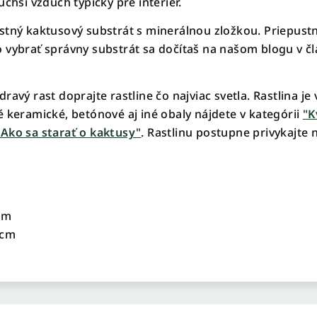
uchší vzduch typický pre interiér.
stný kaktusový substrát s minerálnou zložkou. Priepust
o vybrať správny substrát sa dočítaš na našom blogu v č
avý rast doprajte rastline čo najviac svetla. Rastlina j
é keramické, betónové aj iné obaly nájdete v kategórii
"K
"Ako sa starať o kaktusy"
. Rastlinu postupne privykajte
cm
 cm