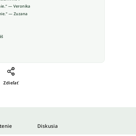
nie.“ — Veronika
nie.“ — Zuzana
áš
Zdieľať
tenie
Diskusia