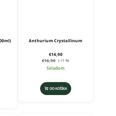
200ml)
Anthurium Crystallinum
€14,90
€16,90
(–11 %)
Skladom
é
DO KOŠÍKA
ie