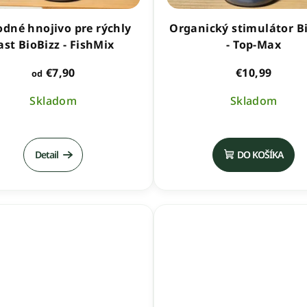
odné hnojivo pre rýchly
Organický stimulátor B
ast BioBizz - FishMix
- Top-Max
€7,90
€10,99
od
Skladom
Skladom
Priemern
hodnoten
Detail
DO KOŠÍKA
produktu
je
5,0
z
5
hviezdičie