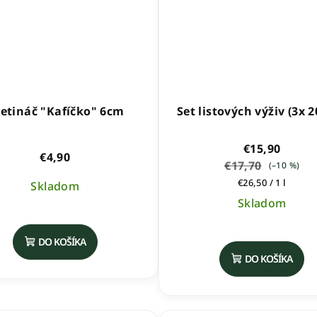
etináč "Kafíčko" 6cm
Set listových výživ (3x 
€15,90
€4,90
€17,70
(–10 %)
Jednotková
€26,50 / 1 l
Skladom
cena:
Skladom
Priemern
DO KOŠÍKA
hodnoten
DO KOŠÍKA
produktu
je
5,0
z