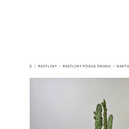
Prejsť
na
obsah
/
RASTLINY
/
RASTLINY PODĽA DRUHU
/
KAKTU
DOMOV