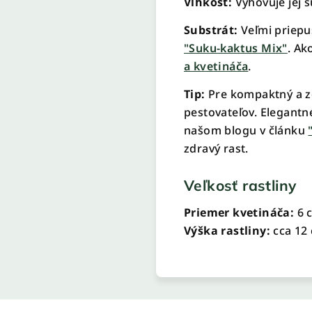
Vlhkosť:
Vyhovuje jej s
Substrát:
Veľmi priepu
"Suku-kaktus Mix"
. Ak
a kvetináča
.
Tip:
Pre kompaktný a zdr
pestovateľov. Elegantn
našom blogu v článku
zdravý rast.
Veľkosť rastliny
Priemer kvetináča:
6 
Výška rastliny:
cca 12