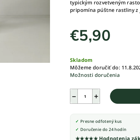
typickým rozvetveným rasto
0,0
pripomína púštne rastliny z 
z
5
€5,90
hviezdičiek.
Jednotková
cena:
Skladom
Môžeme doručiť do:
11.8.20
Možnosti doručenia
−
+
Presne odfotený kus
Doručenie do 24 hodín
★★★★★ Hodnotenia zák