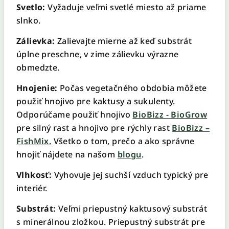
Svetlo:
Vyžaduje veľmi svetlé miesto až priame
slnko.
Zálievka:
Zalievajte mierne až keď substrát
úplne preschne, v zime zálievku výrazne
obmedzte.
Hnojenie:
Počas vegetačného obdobia môžete
použiť hnojivo pre kaktusy a sukulenty.
Odporúčame použiť hnojivo
BioBizz - BioGrow
pre silný rast a hnojivo pre rýchly rast
BioBizz –
FishMix.
Všetko o tom, prečo a ako správne
hnojiť nájdete na našom
blogu
.
Vlhkosť:
Vyhovuje jej suchší vzduch typický pre
interiér.
Substrát:
Veľmi priepustný kaktusový substrát
s minerálnou zložkou. Priepustný substrát pre