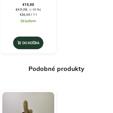
€15,90
€17,70
(–10 %)
Jednotková
€26,50 / 1 l
cena:
Skladom
Priemerné
hodnotenie
produktu
DO KOŠÍKA
je
5,0
z
5
hviezdičiek.
Podobné produkty