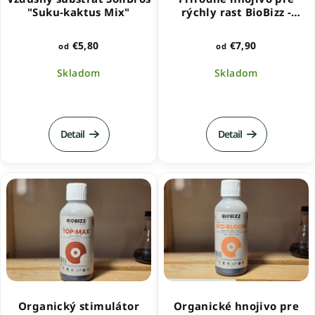
"Suku-kaktus Mix"
rýchly rast BioBizz -
FishMix
€5,80
€7,90
od
od
Skladom
Skladom
Priemerné
hodnotenie
produktu
Detail
Detail
je
5,0
z
5
hviezdičiek.
Organický stimulátor
Organické hnojivo pre