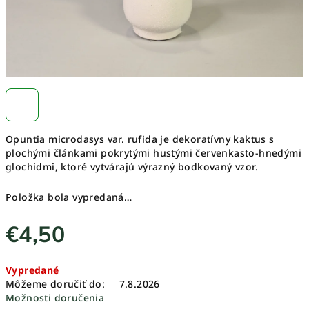
Opuntia microdasys var. rufida je dekoratívny kaktus s
plochými článkami pokrytými hustými červenkasto-hnedými
glochidmi, ktoré vytvárajú výrazný bodkovaný vzor.
Položka bola vypredaná…
€4,50
Jednotková
Vypredané
cena:
Môžeme doručiť do:
7.8.2026
Možnosti doručenia