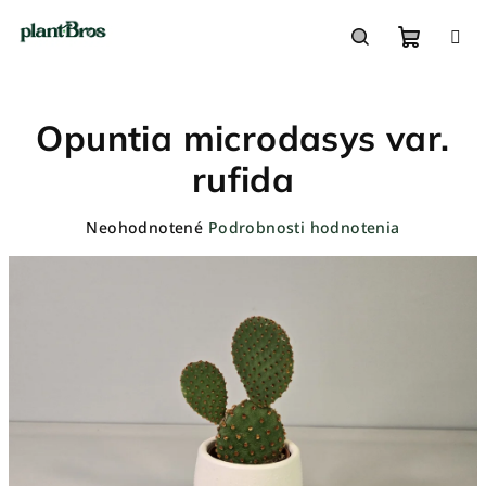
Prejsť
na
obsah
Nákupn
Hľadať
Opuntia microdasys var.
košík
rufida
Priemerné
Neohodnotené
Podrobnosti hodnotenia
hodnotenie
produktu
je
0,0
z
5
hviezdičiek.