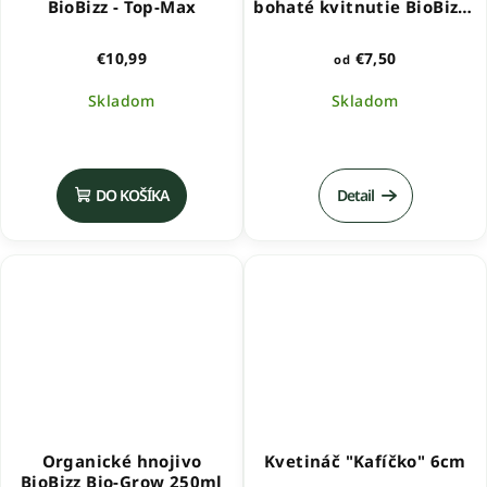
BioBizz - Top-Max
bohaté kvitnutie BioBizz -
BioBloom
€7,50
€10,99
od
Skladom
Skladom
Priemerné
hodnotenie
produktu
DO KOŠÍKA
Detail
je
5,0
z
5
hviezdičiek.
Organické hnojivo
Kvetináč "Kafíčko" 6cm
BioBizz Bio-Grow 250ml