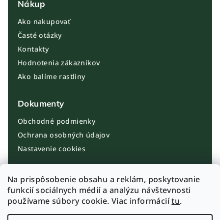
Nákup
Ako nakupovať
Časté otázky
Kontakty
Hodnotenia zákazníkov
Ako balíme rastliny
Dokumenty
Obchodné podmienky
Ochrana osobných údajov
Nastavenie cookies
Kontakt
Na prispôsobenie obsahu a reklám, poskytovanie
funkcií sociálnych médií a analýzu návštevnosti
info@plantbros.sk
používame súbory cookie. Viac informácií
tu
.
+421 910 100 099