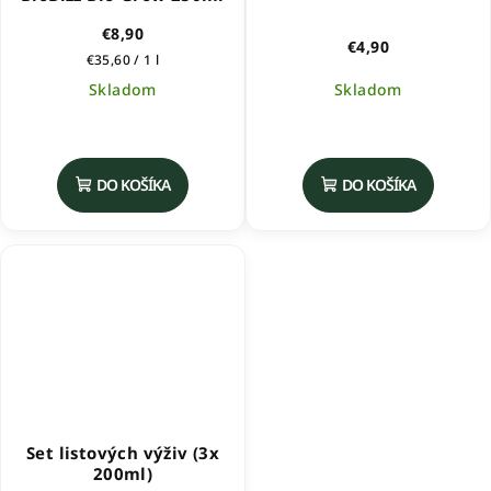
€8,90
€4,90
Jednotková
€35,60 / 1 l
cena:
Skladom
Skladom
Priemerné
hodnotenie
produktu
DO KOŠÍKA
DO KOŠÍKA
je
5,0
z
5
hviezdičiek.
Set listových výživ (3x
200ml)