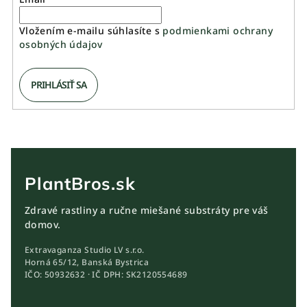
Vložením e-mailu súhlasíte s
podmienkami ochrany
osobných údajov
PRIHLÁSIŤ SA
PlantBros.sk
Zdravé rastliny a ručne miešané substráty pre váš
domov.
Extravaganza Studio LV s.r.o.
Horná 65/12, Banská Bystrica
IČO: 50932632 · IČ DPH: SK2120554689