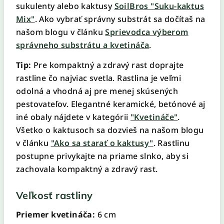
sukulenty alebo kaktusy
SoilBros "Suku-kaktus
Mix"
. Ako vybrať správny substrát sa dočítaš na
našom blogu v článku
Sprievodca výberom
správneho substrátu a kvetináča
.
Tip:
Pre kompaktný a zdravý rast doprajte
rastline čo najviac svetla. Rastlina je veľmi
odolná a vhodná aj pre menej skúsených
pestovateľov. Elegantné keramické, betónové aj
iné obaly nájdete v kategórii
"Kvetináče"
.
Všetko o kaktusoch sa dozvieš na našom blogu
v článku
"Ako sa starať o kaktusy"
. Rastlinu
postupne privykajte na priame slnko, aby si
zachovala kompaktný a zdravý rast.
Veľkosť rastliny
Priemer kvetináča:
6 cm