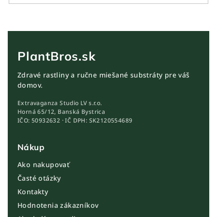
PlantBros.sk
Zdravé rastliny a ručne miešané substráty pre váš
domov.
Extravaganza Studio LV s.r.o.
Horná 65/12, Banská Bystrica
IČO: 50932632 · IČ DPH: SK2120554689
Nákup
Ako nakupovať
Časté otázky
Kontakty
Hodnotenia zákazníkov