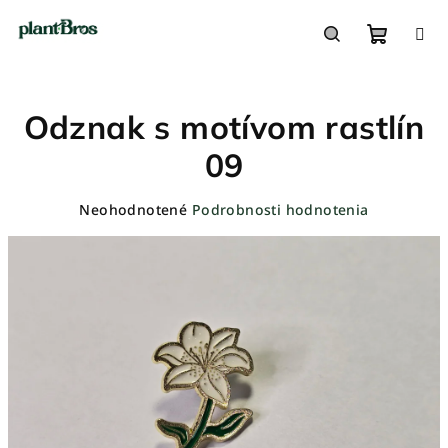
Prejsť
na
obsah
Nákupn
Hľadať
Odznak s motívom rastlín
košík
09
Priemerné
Neohodnotené
Podrobnosti hodnotenia
hodnotenie
produktu
je
0,0
z
5
hviezdičiek.