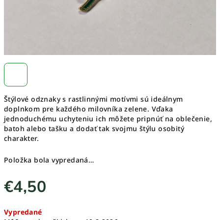
Štýlové odznaky s rastlinnými motívmi sú ideálnym
doplnkom pre každého milovníka zelene. Vďaka
jednoduchému uchyteniu ich môžete pripnúť na oblečenie,
batoh alebo tašku a dodať tak svojmu štýlu osobitý
charakter.
Položka bola vypredaná…
€4,50
Jednotková
Vypredané
cena: