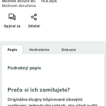
Môžeme doručiť do:
10.8.2026
Možnosti doručenia
Opýtať sa
Zdieľať
Popis
Hodnotenie
Diskusia
Podrobný popis
Prečo si ich zamilujete?
Originálne dizajny inšpirované izbovými
rastlinami. Jednoduchý spôsob, ako oživiť outfit