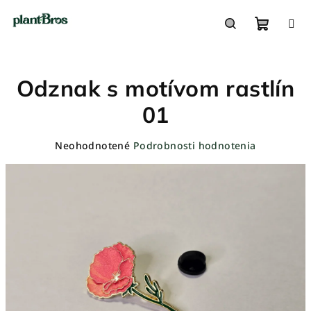
Prejsť
na
obsah
Nákupn
Hľadať
Odznak s motívom rastlín
košík
01
Priemerné
Neohodnotené
Podrobnosti hodnotenia
hodnotenie
produktu
je
0,0
z
5
hviezdičiek.