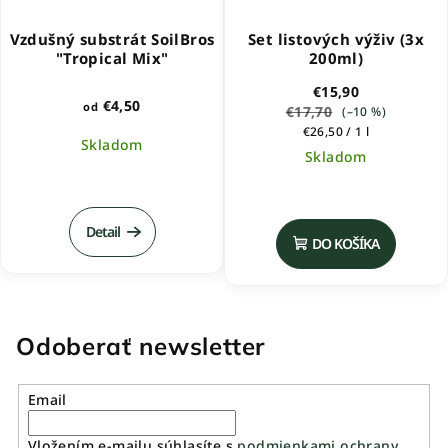
Vzdušný substrát SoilBros
Set listových výživ (3x
"Tropical Mix"
200ml)
€15,90
€4,50
od
€17,70
(–10 %)
Jednotková
€26,50 / 1 l
Skladom
cena:
Skladom
Priemerné
Priemerné
hodnotenie
hodnotenie
produktu
produktu
Detail
je
DO KOŠÍKA
je
5,0
5,0
z
z
5
5
hviezdičiek.
hviezdičiek.
Odoberať newsletter
Email
Vložením e-mailu súhlasíte s
podmienkami ochrany