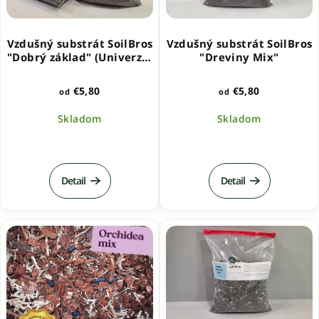
Vzdušný substrát SoilBros
Vzdušný substrát SoilBros
"Dobrý základ" (Univerzal
"Dreviny Mix"
Mix)
€5,80
€5,80
od
od
Skladom
Skladom
Priemerné
hodnotenie
produktu
Detail
Detail
je
5,0
z
5
hviezdičiek.