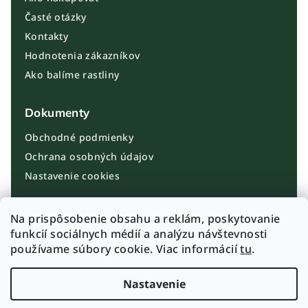
Časté otázky
Kontakty
Hodnotenia zákazníkov
Ako balíme rastliny
Dokumenty
Obchodné podmienky
Ochrana osobných údajov
Nastavenie cookies
Kontakt
Na prispôsobenie obsahu a reklám, poskytovanie
funkcií sociálnych médií a analýzu návštevnosti
info@plantbros.sk
používame súbory cookie. Viac informácií
tu
.
+421 910 100 099
Instagram PlantBros
Nastavenie