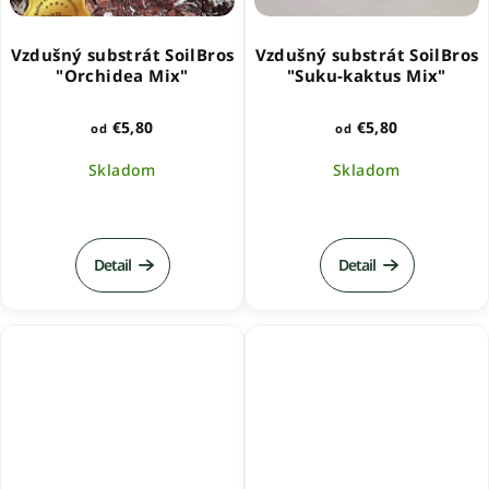
Vzdušný substrát SoilBros
Vzdušný substrát SoilBros
"Orchidea Mix"
"Suku-kaktus Mix"
€5,80
€5,80
od
od
Skladom
Skladom
Priemerné
hodnotenie
produktu
Detail
Detail
je
5,0
z
5
hviezdičiek.