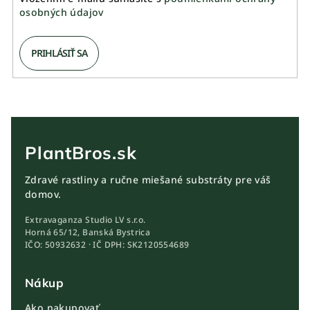
osobných údajov
PRIHLÁSIŤ SA
PlantBros.sk
Zdravé rastliny a ručne miešané substráty pre váš
domov.
Extravaganza Studio LV s.r.o.
Horná 65/12, Banská Bystrica
IČO: 50932632 · IČ DPH: SK2120554689
Nákup
Ako nakupovať