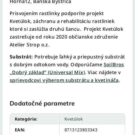
Horná12, Banská Bystrica
Prisvojením rastlinky podporíte projekt
Kvetúlok, záchranu a rehabilitáciu rastliniek
ktoré si zaslúžia druhú šancu. Projekt Kvetúlok
zastrešuje od roku 2020 občianske združenie
Atelíer Strop o.z.
Substrát:
Potrebuje ľahký a priepustný substrát
s dobrým odtokom vody. Odporúčame
SoilBros
„Dobrý základ“ (Universal Mix)
. Viac nájdete v
sprievodcovi výberom substrátu a kvetináča
.
Dodatočné parametre
Kategória
:
Kvetúlok
EAN
:
8713123803343