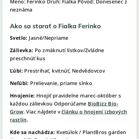
Meno: Ferinko Druh: Fialka Pôvod: Donesenec z
neznáma
Ako sa starať o Fialka Ferinko
Svetlo:
Jasné/Nepriame
Zálievka:
Po zmäknutí lístkov/Zvládne
preschnúť kus
Ľúbi:
Prestrihať, kvitnúť, Nedvědovcov
Neľúbi:
Prelievanie, priame slnko
Hnojenie:
Hnojiť pravidelne marec-október s
každou zálievkou Odporúčame
BioBizz Bio-
Grow
. Viac nájdete v
článku o hnojení izbových
rastlín
.
Kde sa nachádza:
Kvetúlok / PlantBros garden