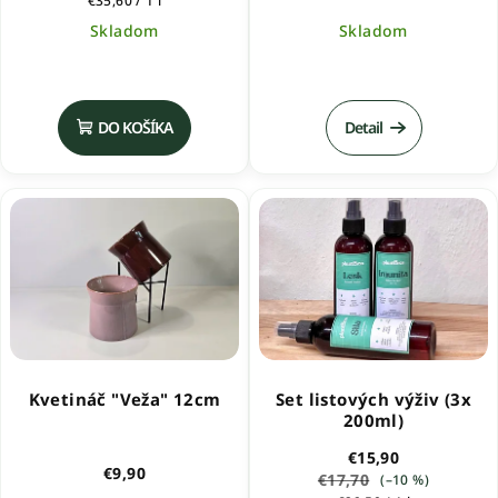
€35,60 / 1 l
cena:
Skladom
Skladom
Priemerné
Priemerné
hodnotenie
hodnotenie
produktu
produktu
DO KOŠÍKA
Detail
je
je
5,0
5,0
z
z
5
5
hviezdičiek.
hviezdičiek.
Kvetináč "Veža" 12cm
Set listových výživ (3x
200ml)
€15,90
€9,90
€17,70
(–10 %)