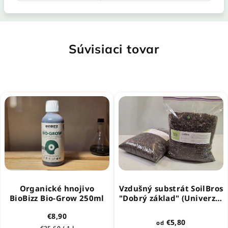
Súvisiaci tovar
Organické hnojivo
Vzdušný substrát SoilBros
BioBizz Bio-Grow 250ml
"Dobrý základ" (Univerzal
Mix)
€8,90
€5,80
od
Jednotková