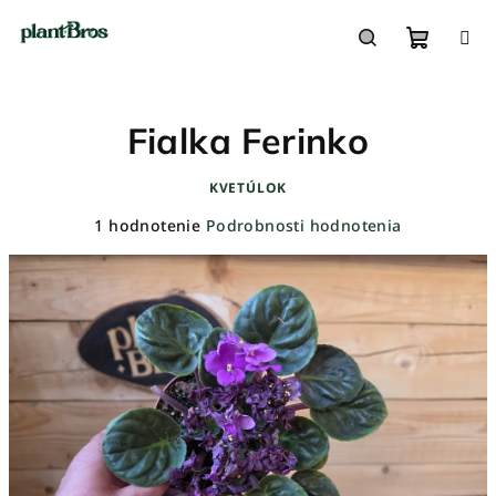
Prejsť
na
obsah
Nákupn
Hľadať
Fialka Ferinko
košík
KVETÚLOK
Priemerné
1 hodnotenie
Podrobnosti hodnotenia
hodnotenie
produktu
je
5,0
z
5
hviezdičiek.