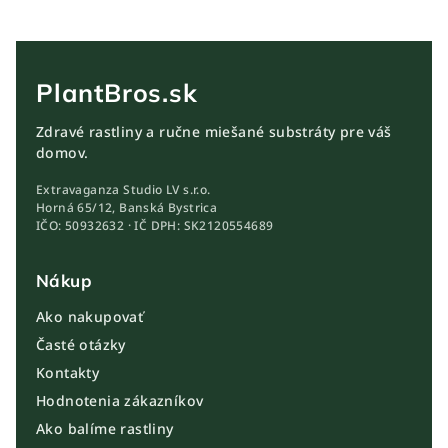
PlantBros.sk
Zdravé rastliny a ručne miešané substráty pre váš
domov.
Extravaganza Studio LV s.r.o.
Horná 65/12, Banská Bystrica
IČO: 50932632 · IČ DPH: SK2120554689
Nákup
Ako nakupovať
Časté otázky
Kontakty
Hodnotenia zákazníkov
Ako balíme rastliny