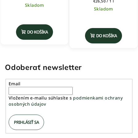
Jednotková
€26,50 / 1 l
Skladom
cena:
Skladom
Priemerné
hodnotenie
produktu
DO KOŠÍKA
DO KOŠÍKA
je
5,0
z
5
hviezdičiek.
Odoberať newsletter
Email
Vložením e-mailu súhlasíte s
podmienkami ochrany
osobných údajov
PRIHLÁSIŤ SA