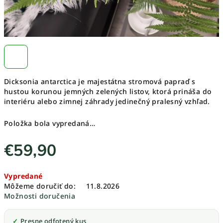
Dicksonia antarctica je majestátna stromová papraď s
hustou korunou jemných zelených listov, ktorá prináša do
interiéru alebo zimnej záhrady jedinečný pralesný vzhľad.
Položka bola vypredaná…
€59,90
Jednotková
Vypredané
cena:
Môžeme doručiť do:
11.8.2026
Možnosti doručenia
Presne odfotený kus