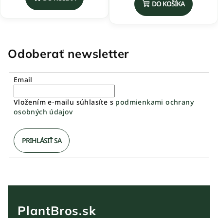
DO KOŠÍKA
je
5,0
z
5
hviezdičiek.
Odoberať newsletter
Email
Vložením e-mailu súhlasíte s
podmienkami ochrany
osobných údajov
PRIHLÁSIŤ SA
PlantBros.sk