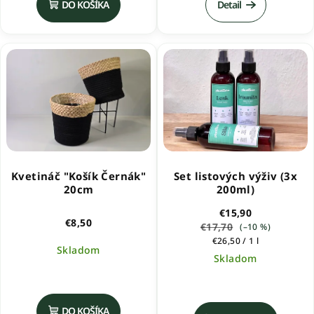
DO KOŠÍKA
Detail
je
5,0
z
5
hviezdičiek.
Kvetináč "Košík Černák"
Set listových výživ (3x
20cm
200ml)
€15,90
€8,50
€17,70
(–10 %)
Jednotková
€26,50 / 1 l
Skladom
cena:
Skladom
Priemerné
hodnotenie
produktu
DO KOŠÍKA