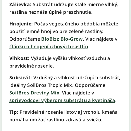
Zálievka:
Substrát udržujte stále mierne vlhký,
rastlina neznáša úplné preschnutie.
Hnojenie:
Počas vegetačného obdobia môžete
použiť jemné hnojivo pre zelené rastliny.
Odporúčame
BioBizz Bio-Grow
. Viac nájdete v
článku o hnojení izbových rastlín
.
Vlhkosť:
Vyžaduje vyššiu vlhkosť vzduchu a
pravidelné rosenie.
Substrát:
Vzdušný a vlhkosť udržujúci substrát,
ideálny SoilBros Tropic Mix. Odporúčame
SoilBros Dreviny Mix
. Viac nájdete v
sprievodcovi výberom substrátu a kvetináča
.
Tip:
Pravidelné rosenie listov aj vrcholu kmeňa
pomáha udržať rastlinu zdravú a sviežu.