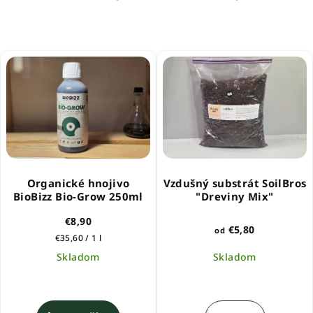
Organické hnojivo
Vzdušný substrát SoilBros
BioBizz Bio-Grow 250ml
"Dreviny Mix"
€8,90
€5,80
od
Jednotková
€35,60 / 1 l
cena:
Skladom
Skladom
Priemerné
hodnotenie
produktu