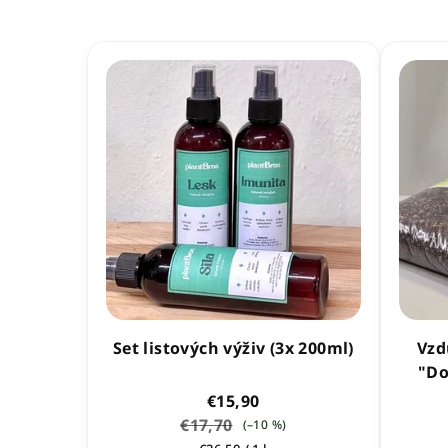
Set listových výživ (3x 200ml)
Vzd
"Do
€15,90
€17,70
(–10 %)