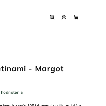
Hľadať
Prihlásenie
Nákupný
košík
tinami - Margot
 hodnotenia
prievodca vyše 500 izbovými rastlinami Vám