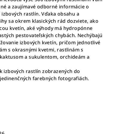
bné a zaujímavé odborné informácie o
 izbových rastlín. Vďaka obsahu a
y sa okrem klasických rád dozviete, ako
mocou kvetín, aké výhody má hydropónne
 častých pestovateľských chybách. Nechýbajú
žovanie izbových kvetín, pričom jednotlivé
nám s okrasnými kvetmi, rastlinám s
 kaktusom a sukulentom, orchideám a
ák izbových rastlín zobrazených do
jedinenčných farebných fotografiách.
26