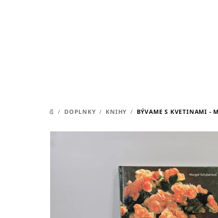
Prejsť
na
obsah
/
DOPLNKY
/
KNIHY
/
BÝVAME S KVETINAMI -
DOMOV