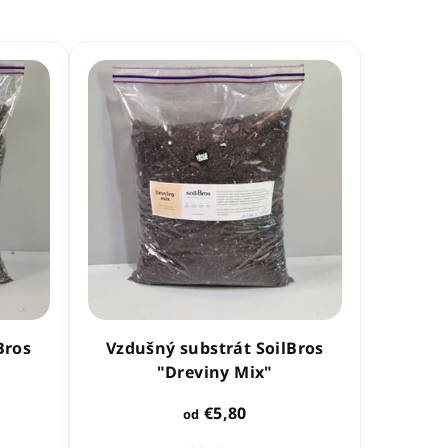
Bros
Vzdušný substrát SoilBros
"Dreviny Mix"
€5,80
od