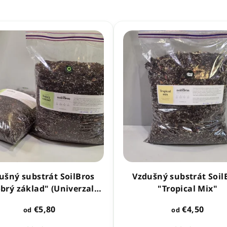
ušný substrát SoilBros
Vzdušný substrát Soil
brý základ" (Univerzal
"Tropical Mix"
Mix)
€5,80
€4,50
od
od