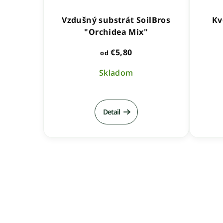
Vzdušný substrát SoilBros
Kv
"Orchidea Mix"
€5,80
od
Skladom
Detail