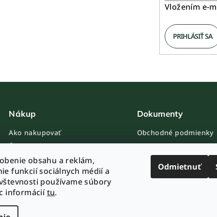
Vložením e-ma
PRIHLÁSIŤ SA
Nákup
Dokumenty
Ako nakupovať
Obchodné podmienky
Časté otázky
Ochrana osobných úda
Kontakty
Nastavenie cookies
obenie obsahu a reklám,
Odmietnuť
ie funkcií sociálnych médií a
Hodnotenia zákazníkov
vštevnosti používame súbory
Ako balíme rastliny
ac informácií
tu
.