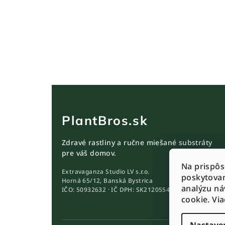
PlantBros.sk
Zdravé rastliny a ručne miešané substráty
pre váš domov.
Na prispôs
Extravaganza Studio LV s.r.o.
poskytovan
Horná 65/12, Banská Bystrica
analýzu ná
IČO: 50932632 · IČ DPH: SK2120554689
cookie. Vi