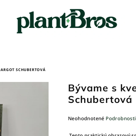
 MARGOT SCHUBERTOVÁ
Bývame s kve
Schubertová
Priemerné
Neohodnotené
Podrobnosti
hodnotenie
produktu
Tento praktický obrazový s