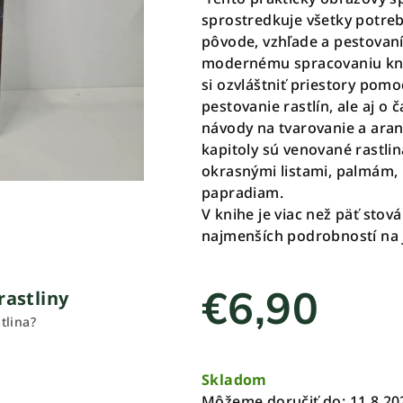
je
sprostredkuje všetky potre
0,0
pôvode, vzhľade a pestovaní
z
modernému spracovaniu knih
5
si ozvláštniť priestory po
hviezdičiek.
pestovanie rastlín, ale aj o
návody na tvarovanie a aran
kapitoly sú venované rastli
okrasnými listami, palmám,
papradiam.
V knihe je viac než päť stov
najmenších podrobností na 
€6,90
rastliny
tlina?
Jednotková
cena:
Skladom
Môžeme doručiť do:
11.8.20