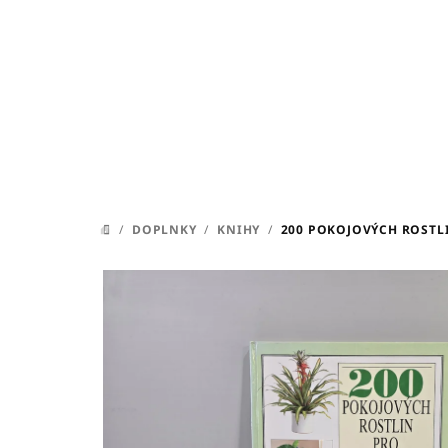
Prejsť
na
obsah
/
DOPLNKY
/
KNIHY
/
200 POKOJOVÝCH ROSTLI
DOMOV