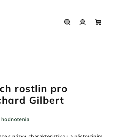
Hľadať
Prihlásenie
Nákupný
košík
h rostlin pro
chard Gilbert
 hodnotenia
ace s názvy, charakteristikou a pěstováním