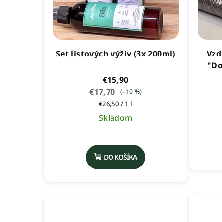
Set listových výživ (3x 200ml)
Vzd
"Do
€15,90
€17,70
(–10 %)
Jednotková
€26,50 / 1 l
cena:
Skladom
Priemerné
hodnotenie
DO KOŠÍKA
produktu
je
5,0
z
5
hviezdičiek.