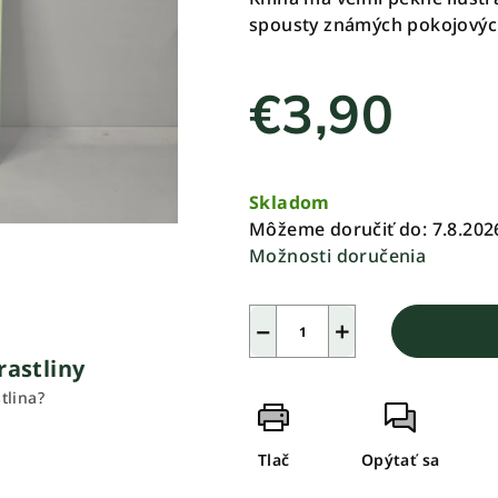
je
spousty známých pokojových
0,0
z
€3,90
5
hviezdičiek.
Jednotková
cena:
Skladom
Môžeme doručiť do:
7.8.202
Možnosti doručenia
−
+
rastliny
tlina?
Tlač
Opýtať sa