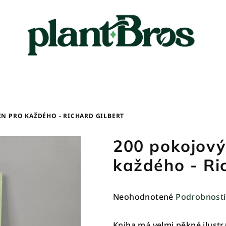
N PRO KAŽDÉHO - RICHARD GILBERT
200 pokojovýc
každého - Ri
Priemerné
Neohodnotené
Podrobnosti
hodnotenie
produktu
Kniha má velmi pěkné ilustr