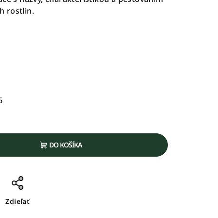
 rostlin.
6
DO KOŠÍKA
Zdieľať