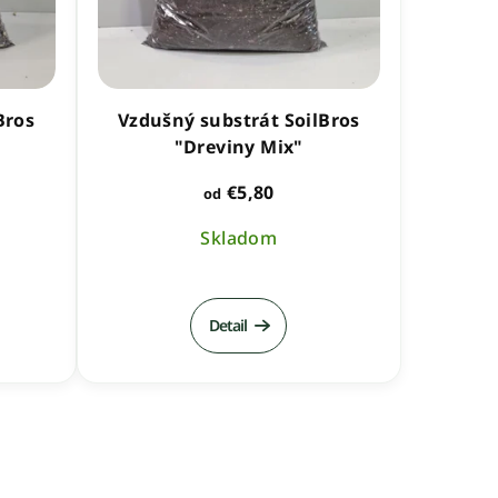
Bros
Vzdušný substrát SoilBros
"Dreviny Mix"
€5,80
od
Skladom
é
ie
Detail
k.