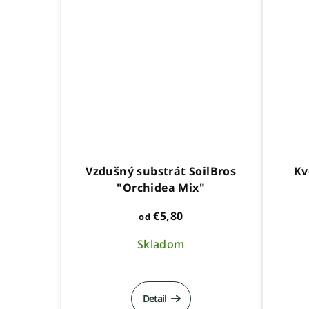
Vzdušný substrát SoilBros
Kv
"Orchidea Mix"
€5,80
od
Skladom
Detail