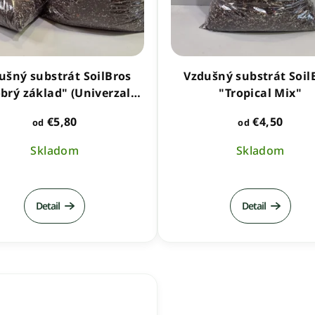
ušný substrát SoilBros
Vzdušný substrát Soil
brý základ" (Univerzal
"Tropical Mix"
Mix)
€5,80
€4,50
od
od
Skladom
Skladom
Priemerné
Priemern
hodnotenie
hodnoten
Detail
Detail
produktu
produktu
je
je
5,0
5,0
z
z
5
5
hviezdičiek.
hviezdičie