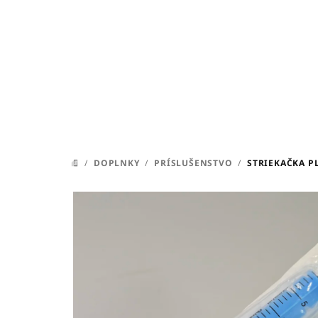
Prejsť
na
obsah
/
DOPLNKY
/
PRÍSLUŠENSTVO
/
STRIEKAČKA P
DOMOV