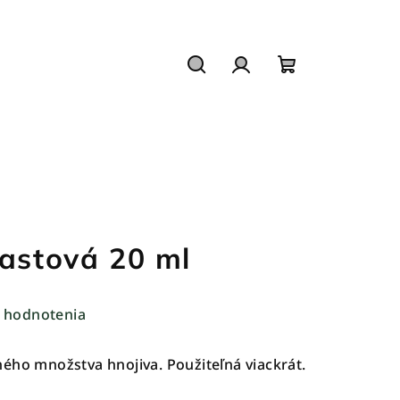
Hľadať
Prihlásenie
Nákupný
košík
lastová 20 ml
 hodnotenia
ého množstva hnojiva. Použiteľná viackrát.