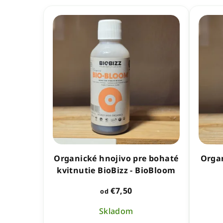
Organické hnojivo pre bohaté
Organ
kvitnutie BioBizz - BioBloom
€7,50
od
Skladom