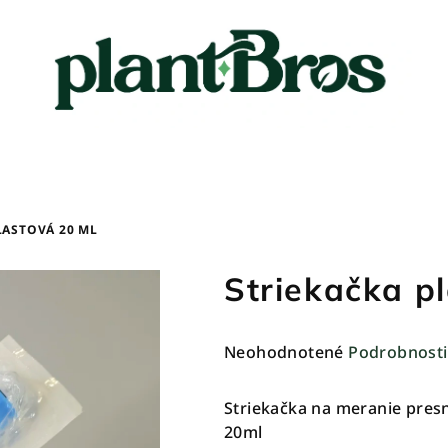
LASTOVÁ 20 ML
Striekačka p
Priemerné
Neohodnotené
Podrobnosti
hodnotenie
produktu
Striekačka na meranie presn
je
20ml
0,0