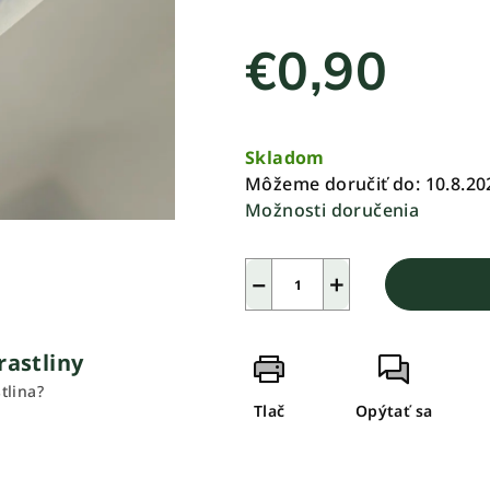
z
€0,90
5
hviezdičiek.
Jednotková
cena:
Skladom
Môžeme doručiť do:
10.8.20
Možnosti doručenia
−
+
rastliny
tlina?
Tlač
Opýtať sa