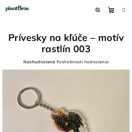
Prejsť
na
obsah
Nákupn
Hľadať
Prívesky na kľúče – motív
košík
rastlín 003
Priemerné
Neohodnotené
Podrobnosti hodnotenia
hodnotenie
produktu
je
0,0
z
5
hviezdičiek.