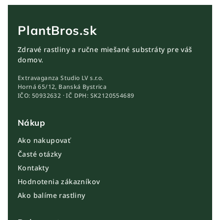
PlantBros.sk
Zdravé rastliny a ručne miešané substráty pre váš
domov.
Extravaganza Studio LV s.r.o.
Horná 65/12, Banská Bystrica
IČO: 50932632 · IČ DPH: SK2120554689
Nákup
Ako nakupovať
Časté otázky
Kontakty
Hodnotenia zákazníkov
Ako balíme rastliny