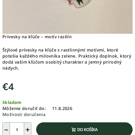
Prívesky na kľúče – motív rastlín
Štýlové prívesky na kľúče s rastlinnými motívmi, ktoré
potešia každého milovníka zelene. Praktický doplnok, ktorý
dodá vašim kľúčom osobitý charakter a jemný prírodný
nádych.
€4
Jednotková
Skladom
cena:
Môžeme doručiť do:
11.8.2026
Možnosti doručenia
−
+
DO KOŠÍKA