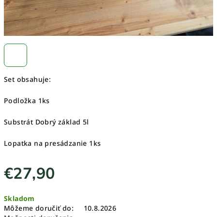
Set obsahuje:
Podložka 1ks
Substrát Dobrý základ 5l
Lopatka na presádzanie 1ks
€27,90
Jednotková
Skladom
cena:
Môžeme doručiť do:
10.8.2026