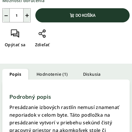
Možnosti doručenia
−
+
DO KOŠÍKA
Opýtať sa
Zdieľať
Popis
Hodnotenie (1)
Diskusia
Podrobný popis
Presádzanie izbových rastlín nemusí znamenať
neporiadok v celom byte. Táto podložka na
presádzanie vytvorí v priebehu sekúnd čistý
pracovný priestor na akomkoľvek stole či