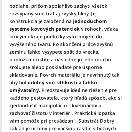
podlahe, pričom spoľahlivo zachytí všetok
rozsypaný substrát aj zvyšky hliny. Jej
konštrukcia je založená na
jednoduchom
systéme kovových patentiek
v rohoch, vďaka
ktorým okraje podložky vyformujete do
vyvýšeného tvaru. Po skončení práce zvyšnú
zeminu ľahko vysypete späť do vrecka,
podložku očistíte a následne ju jednoducho
zrolujete alebo poskladáte pre úsporné
skladovanie. Povrch materiálu je navrhnutý tak,
aby bol
odolný voči vlhkosti a ľahko
umývateľný
. Predstavuje ideálne riešenie pre
každého pestovateľa, ktorý hľadá spôsob, ako si
zjednodušiť manipuláciu s kvetináčmi a
zachovať čistotu v interiéri. Praktická lopatka
vám pomôže pri presádzaní. Substrát Dobrý
základ je určený pre väčšinu rastlín v bežných