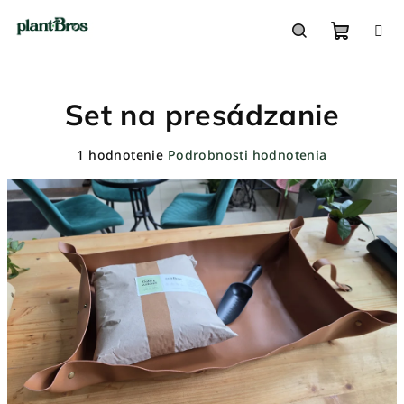
Prejsť
na
obsah
Nákupn
Hľadať
Set na presádzanie
košík
Priemerné
1 hodnotenie
Podrobnosti hodnotenia
hodnotenie
produktu
je
5,0
z
5
hviezdičiek.