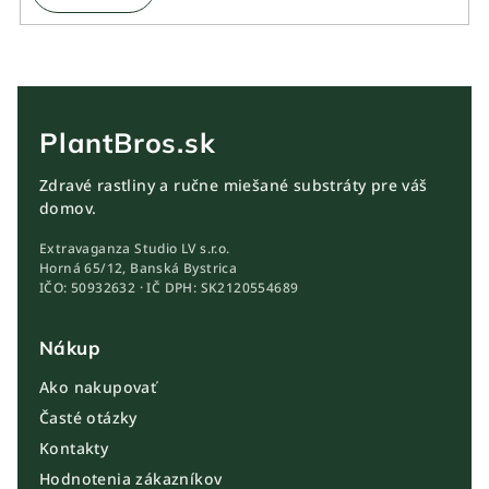
PlantBros.sk
Zdravé rastliny a ručne miešané substráty pre váš
domov.
Extravaganza Studio LV s.r.o.
Horná 65/12, Banská Bystrica
IČO: 50932632 · IČ DPH: SK2120554689
Nákup
Ako nakupovať
Časté otázky
Kontakty
Hodnotenia zákazníkov