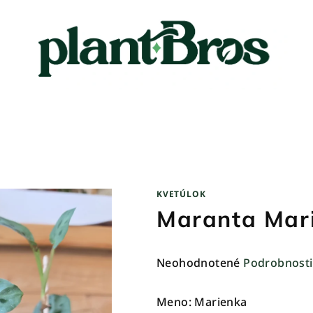
KVETÚLOK
Maranta Mar
Priemerné
Neohodnotené
Podrobnosti
hodnotenie
produktu
Meno: Marienka
je