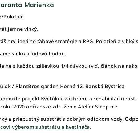
Maranta Marienka
/Polotieň
át jemne vlhký.
š hry, ideálne ťahové stratégie a RPG. Polotieň a vlhký 
riame slnko a ľudovú hudbu.
delne s každou zálievkou 1/4 dávkou (viď. článok na na
úlok / PlantBros garden Horná 12, Banská Bystrica
odporíte projekt Kvetúlok, záchranu a rehabilitáciu rastl
 roku 2020 občianske združenie Atelíer Strop o.z.
hký a priepustný substrát s dobrým odtokom vody. Od
covi výberom substrátu a kvetináča
.