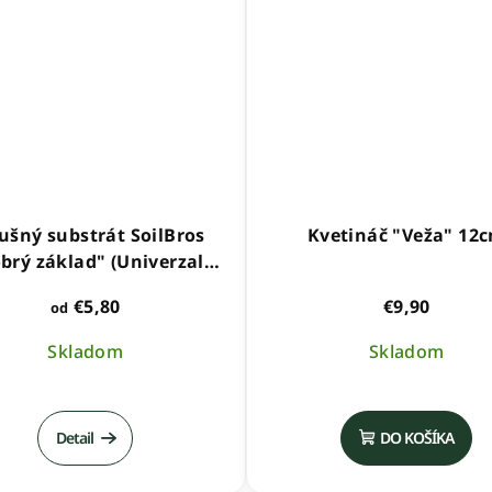
ušný substrát SoilBros
Kvetináč "Veža" 12
brý základ" (Univerzal
Mix)
€5,80
€9,90
od
Skladom
Skladom
Priemerné
hodnotenie
Detail
DO KOŠÍKA
produktu
je