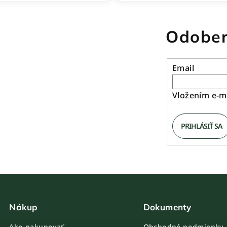
5,0
z
5
Odober
hviezdičiek.
Email
Vložením e-ma
PRIHLÁSIŤ SA
Nákup
Dokumenty
Ako nakupovať
Obchodné podmienky