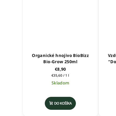
Organické hnojivo BioBizz
Vzd
Bio-Grow 250ml
"Do
€8,90
Jednotková
€35,60 / 1 l
cena:
Skladom
Priemerné
hodnotenie
DO KOŠÍKA
produktu
je