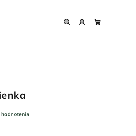
Hľadať
Prihlásenie
Nákupný
košík
ienka
 hodnotenia