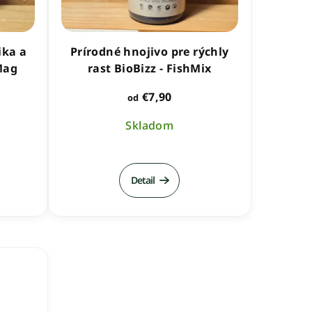
ika a
Prírodné hnojivo pre rýchly
Mag
rast BioBizz - FishMix
€7,90
od
Skladom
Detail