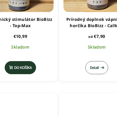
ický stimulátor BioBizz
Prírodný doplnok vápn
- Top-Max
horčíka BioBizz - Cal
€7,90
€10,99
od
Skladom
Skladom
Priemerné
hodnotenie
DO KOŠÍKA
Detail
produktu
je
5,0
z
5
hviezdičiek.