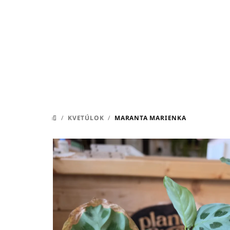
Prejsť
na
obsah
/
KVETÚLOK
/
MARANTA MARIENKA
DOMOV