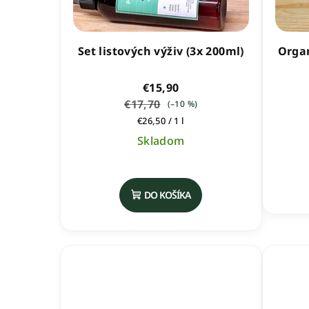
Set listových výživ (3x 200ml)
Organ
€15,90
€17,70
(–10 %)
Jednotková
€26,50 / 1 l
cena:
Skladom
Priemerné
hodnotenie
DO KOŠÍKA
produktu
je
5,0
z
5
hviezdičiek.