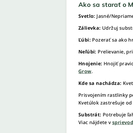
Ako sa starať o 
Svetlo:
Jasné/Nepriame
Zálievka:
Udržuj substr
Ľúbi:
Pozerať sa ako hrá
Neľúbi:
Prelievanie, p
Hnojenie:
Hnojiť pravi
Grow
.
Kde sa nachádza:
Kvet
Prisvojením rastlinky p
Kvetúlok zastrešuje od
Substrát:
Potrebuje ľa
Viac nájdete v
sprievod