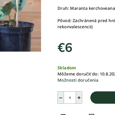
0,0
Druh: Maranta kerchoveana
z
5
Pôvod: Zachránená pred hni
hviezdičiek.
rekonvalescencii)
€6
Jednotková
cena:
Skladom
Môžeme doručiť do:
10.8.20
Možnosti doručenia
−
+